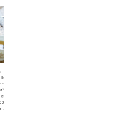
het
 Ik
 de
t?
 is
od
af.