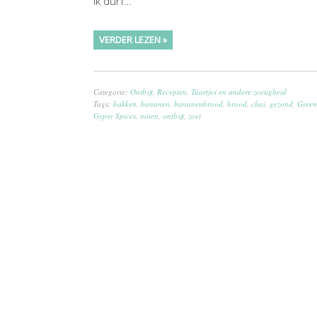
Ik durf…
VERDER LEZEN »
Categorie:
Ontbijt
,
Recepten
,
Taartjes en andere zoetigheid
Tags:
bakken
,
bananen
,
bananenbrood
,
brood
,
chai
,
gezond
,
Green
Gypsy Spices
,
noten
,
ontbijt
,
zoet