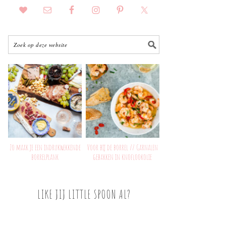
Zo maak je een indrukwekkende
Voor bij de borrel // Garnalen
borrelplank
gebakken in knoflookolie
LIKE JIJ LITTLE SPOON AL?