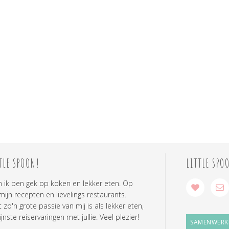
TLE SPOON!
LITTLE SPO
n ik ben gek op koken en lekker eten. Op
 mijn recepten en lievelings restaurants.
zo'n grote passie van mij is als lekker eten,
ijnste reiservaringen met jullie. Veel plezier!
SAMENWERK