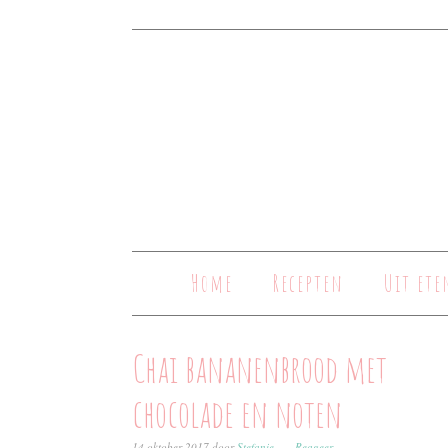
Home
Recepten
Uit ete
Chai bananenbrood met
chocolade en noten
14 oktober 2017
door
Stefanie
Reageer