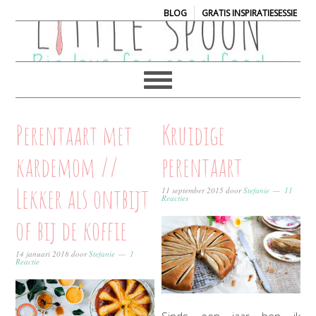
|
BLOG
GRATIS INSPIRATIESESSIE
Perentaart met
Kruidige
kardemom //
perentaart
Lekker als ontbijt
11 september 2015
door
Stefanie
11
Reacties
of bij de koffie
14 januari 2018
door
Stefanie
1
Reactie