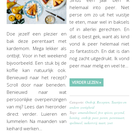
Sinds een jaar ben ik
helemaal into peer. Niet
perse om zo uit het vuistje
te eten, maar wel in baksels
of in allerlei gerechten. En
Doe jezelf een plezier en
dat is best gek, want als kind
bak deze perentaart met
vond ik peer helemaal niet
kardemom. Mega lekker als
zo fantastisch. En dat is dan
ontbijt. Voor in het weekend
nog zacht uitgedrukt. Ik vond
bijvoorbeeld. Een stuk bij de
peer maar melig en veel te…
koffie kan natuurlijk ook.
Benieuwd naar het recept?
VERDER LEZEN »
Scroll door naar beneden.
Benieuwd naar wat
persoonlijke overpeinzingen
Categorie:
Ontbijt
,
Recepten
,
Taartjes en
van mij? Lees dan hieronder
andere zoetigheid
Tags:
amandelmeel
,
five spices
,
gezond
,
direct verder. Luieren en
honing
,
ontbijt
,
peer
,
peren
,
perentaart
,
lummelen Na maanden van
speltmeel
,
suikervrij
,
taart
,
zoet
keihard werken…