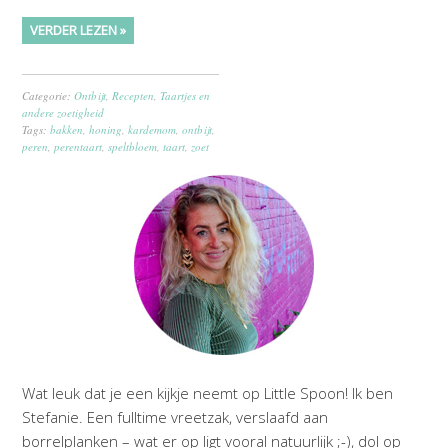
VERDER LEZEN »
Categorie:
Ontbijt
,
Recepten
,
Taartjes en
andere zoetigheid
Tags:
bakken
,
honing
,
kardemom
,
ontbijt
,
peren
,
perentaart
,
speltbloem
,
taart
,
zoet
Wat leuk dat je een kijkje neemt op Little Spoon! Ik ben
Stefanie. Een fulltime vreetzak, verslaafd aan
borrelplanken – wat er op ligt vooral natuurlijk ;-), dol op