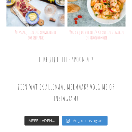
Zo maak je een indrukwekkende
Voor bij de borrel // Garnalen gebakken
borrelplank
in knoflookolie
LIKE JIJ LITTLE SPOON AL?
ZIEN WAT IK ALLEMAAL MEEMAAK? VOLG ME OP
INSTAGRAM!
MEER LADEN...
Volg op Instagram