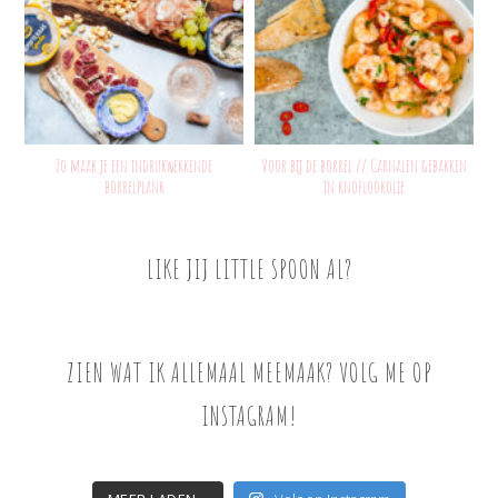
Zo maak je een indrukwekkende
Voor bij de borrel // Garnalen gebakken
borrelplank
in knoflookolie
LIKE JIJ LITTLE SPOON AL?
ZIEN WAT IK ALLEMAAL MEEMAAK? VOLG ME OP
INSTAGRAM!