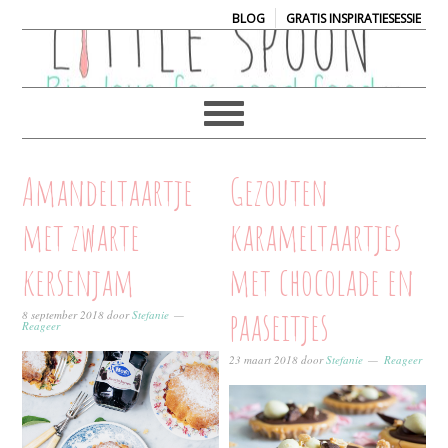
|
BLOG
GRATIS INSPIRATIESESSIE
Amandeltaartje
Gezouten
met zwarte
karameltaartjes
kersenjam
met chocolade en
paaseitjes
8 september 2018
door
Stefanie
Reageer
23 maart 2018
door
Stefanie
Reageer