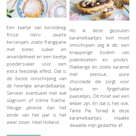
Een taartje van korstdeeg,
Als ik deze gezouten
frisse Hero zwarte
karameltaartjes kort moet
kersenjam, zoete frangipane
omschrijven zeg ik dit: een
met boter, suiker en
knapperige bodem van
amandelmeel en een beetje
jodenkoeken en pinda’s.
poedersuiker voor een
Plakkerige en zoete karamel
extra feestelijk effect. Dat is
met zeezout, pure
de beste omschrijving van
chocolade die zorgt voor
dit heerlijke amandeltaartje.
balans en fijngehakte
Serveer eventueel met wat
paaseitjes. Dit moet wel een
slagroom of crème fraîche.
lekker zijn. En dat is het ook.
Vleugje jaloezie Aan het
Tante Pie Terwijl ik deze
einde van het jaar is het
karameltaartjes maakte
weer zover. Heel Holland…
dwaalde mijn gedachte af…