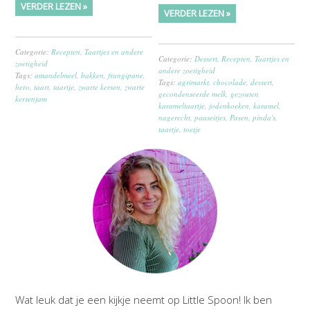
VERDER LEZEN »
VERDER LEZEN »
Categorie:
Recepten
,
Taartjes en andere
Categorie:
Dessert
,
Recepten
,
Taartjes en
zoetigheid
andere zoetigheid
Tags:
amandelmeel
,
bakken
,
frangipane
,
Tags:
agrimarkt
,
chocolade
,
dessert
,
hero
,
taart
,
taartje
,
zwarte kersen
,
zwarte
gecondenseerde melk
,
gezouten
kersenjam
karameltaartje
,
jodenkoeken
,
karamel
,
nagerecht
,
paaseitjes
,
Pasen
,
pinda's
,
taartje
,
toetje
Wat leuk dat je een kijkje neemt op Little Spoon! Ik ben