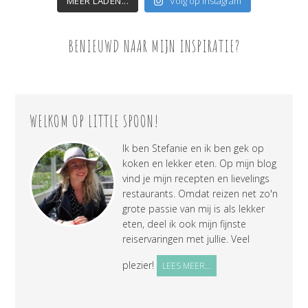
MEER LADEN...
Volg op Instagram
BENIEUWD NAAR MIJN INSPIRATIE?
WELKOM OP LITTLE SPOON!
Ik ben Stefanie en ik ben gek op
koken en lekker eten. Op mijn blog
vind je mijn recepten en lievelings
restaurants. Omdat reizen net zo'n
grote passie van mij is als lekker
eten, deel ik ook mijn fijnste
reiservaringen met jullie. Veel
plezier!
LEES MEER...