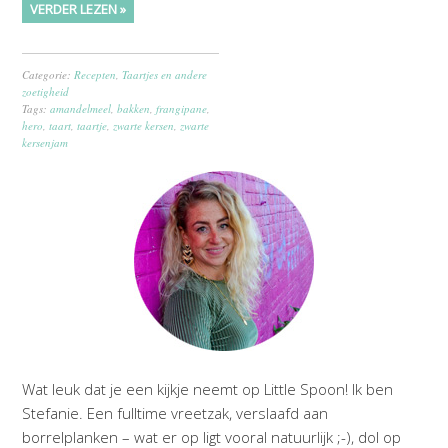
VERDER LEZEN »
Categorie:
Recepten
,
Taartjes en andere
zoetigheid
Tags:
amandelmeel
,
bakken
,
frangipane
,
hero
,
taart
,
taartje
,
zwarte kersen
,
zwarte
kersenjam
Wat leuk dat je een kijkje neemt op Little Spoon! Ik ben
Stefanie. Een fulltime vreetzak, verslaafd aan
borrelplanken – wat er op ligt vooral natuurlijk ;-), dol op