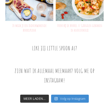
Zo maak je een indrukwekkende
Voor bij de borrel // Garnalen gebakken
borrelplank
in knoflookolie
LIKE JIJ LITTLE SPOON AL?
ZIEN WAT IK ALLEMAAL MEEMAAK? VOLG ME OP
INSTAGRAM!
MEER LADEN...
Volg op Instagram