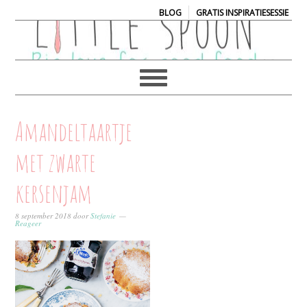
|
BLOG
GRATIS INSPIRATIESESSIE
Amandeltaartje
met zwarte
kersenjam
8 september 2018
door
Stefanie
Reageer