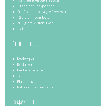
1/2 theelepel baking soda
1 theelepel bakpoeder
Snuf zout + extra grof zeezout
125 gram roomboter
200 gram kristalsuiker
1 ei
Dit heb je nodig:
Koekenpan
Beslagkom
Keukenmachine
Zeef
Plasticfolie
Bakplaat met bakpapier
Zo maak je het: