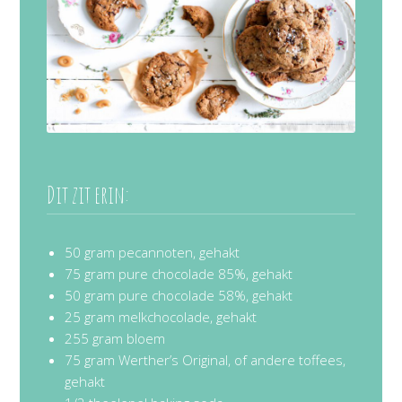
Dit zit erin:
50 gram pecannoten, gehakt
75 gram pure chocolade 85%, gehakt
50 gram pure chocolade 58%, gehakt
25 gram melkchocolade, gehakt
255 gram bloem
75 gram Werther’s Original, of andere toffees,
gehakt