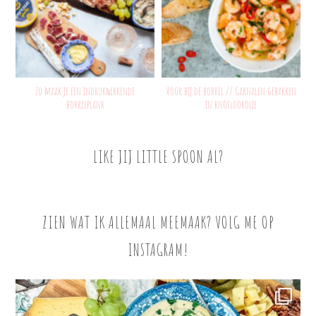
Zo maak je een indrukwekkende
Voor bij de borrel // Garnalen gebakken
borrelplank
in knoflookolie
LIKE JIJ LITTLE SPOON AL?
ZIEN WAT IK ALLEMAAL MEEMAAK? VOLG ME OP
INSTAGRAM!