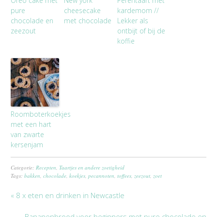
Oreo cake met
New york
Perentaart met
pure
cheesecake
kardemom //
chocolade en
met chocolade
Lekker als
zeezout
ontbijt of bij de
koffie
Roomboterkoekjes
met een hart
van zwarte
kersenjam
Categorie:
Recepten
,
Taartjes en andere zoetigheid
Tags:
bakken
,
chocolade
,
koekjes
,
pecannoten
,
toffees
,
zeezout
,
zoet
« 8 x eten en drinken in Newcastle
Bananenbrood voor beginners met pure chocolade en