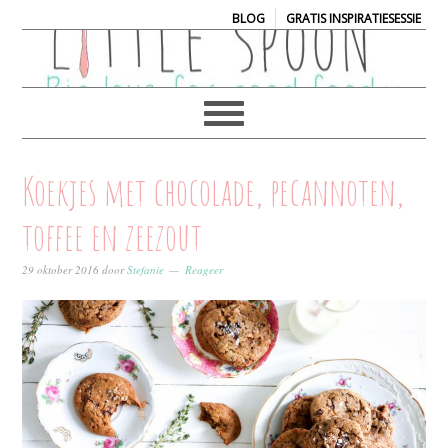
|
BLOG
GRATIS INSPIRATIESESSIE
Koekjes met chocolade, pecannoten,
toffee en zeezout
29 oktober 2016
door
Stefanie
Reageer