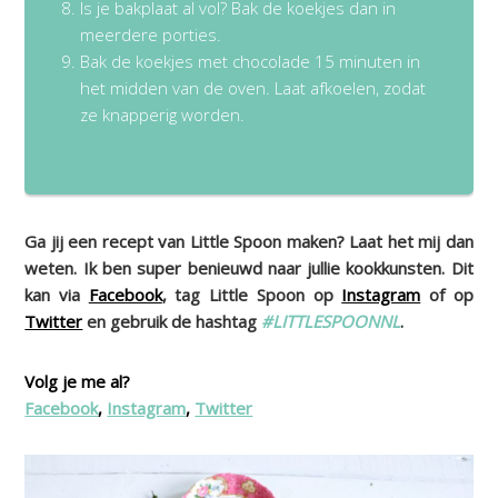
Is je bakplaat al vol? Bak de koekjes dan in
meerdere porties.
Bak de koekjes met chocolade 15 minuten in
het midden van de oven. Laat afkoelen, zodat
ze knapperig worden.
Ga jij een recept van Little Spoon maken? Laat het mij dan
weten. Ik ben super benieuwd naar jullie kookkunsten. Dit
kan via
Facebook
, tag Little Spoon op
Instagram
of op
Twitter
en gebruik de hashtag
#LITTLESPOONNL
.
Volg je me al?
Facebook
,
Instagram
,
Twitter