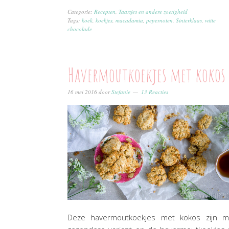
Categorie:
Recepten
,
Taartjes en andere zoetigheid
Tags:
koek
,
koekjes
,
macadamia
,
pepernoten
,
Sinterklaas
,
witte
chocolade
Havermoutkoekjes met kokos
16 mei 2016
door
Stefanie
13 Reacties
Deze havermoutkoekjes met kokos zijn mi