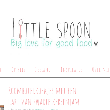
n
Op reis
Zeeland
Inspiratie
Over mij
Roomboterkoekjes met een
hart van zwarte kersenjam
3 december 2017
door
Stefanie
2 Reacties