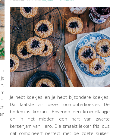
ijk
 je
en.
em
Je hebt koekjes en je hebt bijzondere koekjes.
n.
Dat laatste zijn deze roomboterkoekjes! De
en
bodem is krokant. Bovenop een kruimellaagje
en
en in het midden een hart van zwarte
kersenjam van Hero. Die smaakt lekker fris, dus
dat combineert perfect met de zoete suiker.