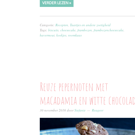
VERDER LEZEN »
Categorie:
Recepten
,
Taartjes en andere zoetigheid
Tags:
biscuits
,
cheesecake
,
frambozen
,
frambozencheesecake
,
havermout
,
koekjes
,
roomkaas
Reuze pepernoten met
macadamia en witte chocola
30 november 2016
door
Stefanie
Reageer