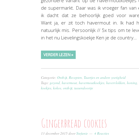
gezondere variant op de havermoutkoekjes 
de supermarkt. Daar was ik vroeger fan van
ik dacht dat ze behoorlijk goed voor ware
Want ja, er zit toch havermout in. Ik had 
natuurlijk mis. Persoonlijk // 5x tips om te le
in het nu Lievelingskoekje Ken je de country…
VERDER LEZEN »
Categorie:
Ontbijt
,
Recepten
,
Taartjes en andere zoetigheid
Tags:
gezond
,
havermout
,
havermoutkoekjes
,
havervlokken
,
honing
,
koekjes
,
kokos
,
ontbijt
,
tussendoortje
Gingerbread cookies
13 december 2015
door
Stefanie
4 Reacties