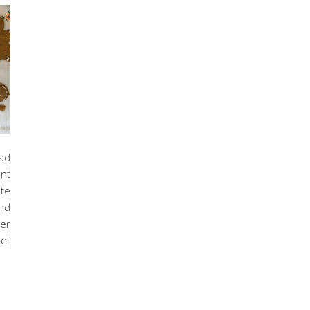
ead
ant
te
ond
 er
het