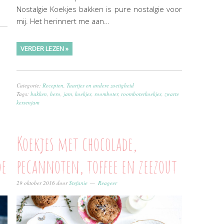
Nostalgie Koekjes bakken is pure nostalgie voor
mij. Het herinnert me aan…
VERDER LEZEN »
Categorie:
Recepten
,
Taartjes en andere zoetigheid
Tags:
bakken
,
hero
,
jam
,
koekjes
,
roomboter
,
roomboterkoekjes
,
zwarte
kersenjam
Koekjes met chocolade,
de
pecannoten, toffee en zeezout
29 oktober 2016
door
Stefanie
Reageer