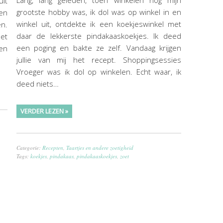
Lang, lang geleden, toen winkelen nog mijn
uit
grootste hobby was, ik dol was op winkel in en
 en
winkel uit, ontdekte ik een koekjeswinkel met
n.
daar de lekkerste pindakaaskoekjes. Ik deed
het
een poging en bakte ze zelf. Vandaag krijgen
ven
jullie van mij het recept. Shoppingsessies
Vroeger was ik dol op winkelen. Echt waar, ik
deed niets…
VERDER LEZEN »
Categorie:
Recepten
,
Taartjes en andere zoetigheid
Tags:
koekjes
,
pindakaas
,
pindakaaskoekjes
,
zoet