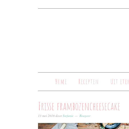
Home
Recepten
Uit ete
Frisse frambozencheesecake
13 mei 2018
door
Stefanie
Reageer