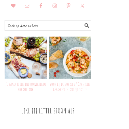
Zo maak je een indrukwekkende
Voor bij de borrel // Garnalen
borrelplank
gebakken in knoflookolie
LIKE JIJ LITTLE SPOON AL?