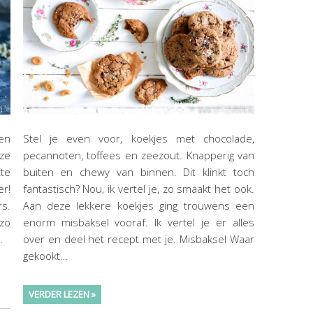
een
Stel je even voor, koekjes met chocolade,
ze
pecannoten, toffees en zeezout. Knapperig van
te
buiten en chewy van binnen. Dit klinkt toch
r!
fantastisch? Nou, ik vertel je, zo smaakt het ook.
rs.
Aan deze lekkere koekjes ging trouwens een
 zo
enorm misbaksel vooraf. Ik vertel je er alles
…
over en deel het recept met je. Misbaksel Waar
gekookt…
VERDER LEZEN »