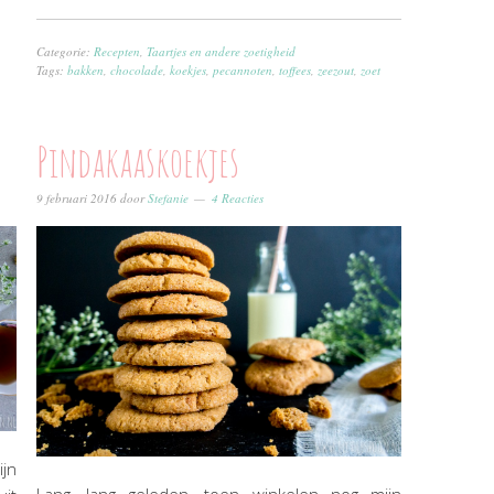
Categorie:
Recepten
,
Taartjes en andere zoetigheid
Tags:
bakken
,
chocolade
,
koekjes
,
pecannoten
,
toffees
,
zeezout
,
zoet
Pindakaaskoekjes
9 februari 2016
door
Stefanie
4 Reacties
jn