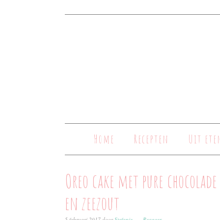
Home
Recepten
Uit ete
Oreo cake met pure chocolade
en zeezout
5 februari 2017
door
Stefanie
Reageer