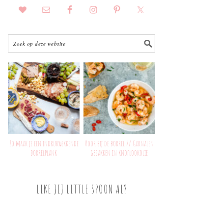
Zo maak je een indrukwekkende
Voor bij de borrel // Garnalen
borrelplank
gebakken in knoflookolie
LIKE JIJ LITTLE SPOON AL?