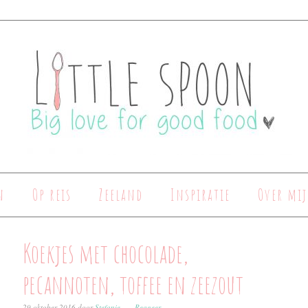
n
Op reis
Zeeland
Inspiratie
Over mij
Koekjes met chocolade,
pecannoten, toffee en zeezout
29 oktober 2016
door
Stefanie
Reageer