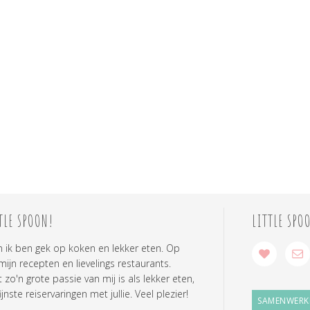
TLE SPOON!
LITTLE SPO
n ik ben gek op koken en lekker eten. Op
 mijn recepten en lievelings restaurants.
zo'n grote passie van mij is als lekker eten,
ijnste reiservaringen met jullie. Veel plezier!
SAMENWERK