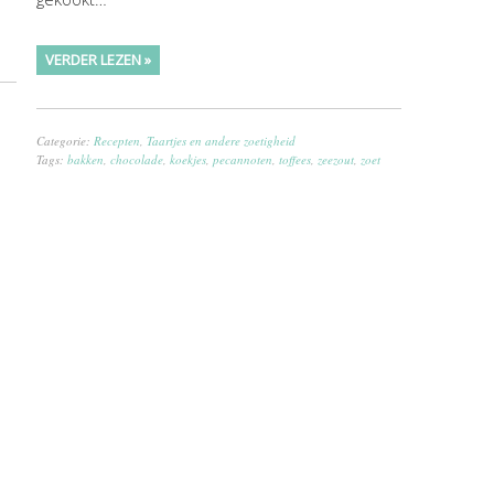
VERDER LEZEN »
,
Categorie:
Recepten
,
Taartjes en andere zoetigheid
Tags:
bakken
,
chocolade
,
koekjes
,
pecannoten
,
toffees
,
zeezout
,
zoet