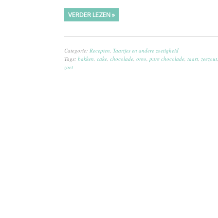
VERDER LEZEN »
Categorie:
Recepten
,
Taartjes en andere zoetigheid
Tags:
bakken
,
cake
,
chocolade
,
oreo
,
pure chocolade
,
taart
,
zeezout
zoet