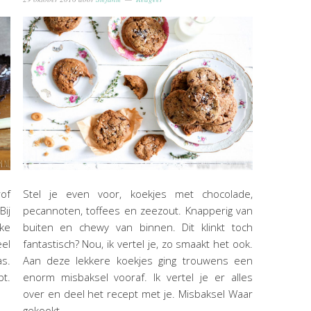
of
Stel je even voor, koekjes met chocolade,
Bij
pecannoten, toffees en zeezout. Knapperig van
ke
buiten en chewy van binnen. Dit klinkt toch
eel
fantastisch? Nou, ik vertel je, zo smaakt het ook.
s.
Aan deze lekkere koekjes ging trouwens een
t.
enorm misbaksel vooraf. Ik vertel je er alles
over en deel het recept met je. Misbaksel Waar
gekookt…