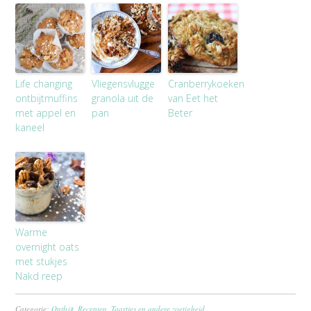
Life changing
Vliegensvlugge
Cranberrykoeken
ontbijtmuffins
granola uit de
van Eet het
met appel en
pan
Beter
kaneel
Warme
overnight oats
met stukjes
Nakd reep
Categorie:
Ontbijt
,
Recepten
,
Taartjes en andere zoetigheid