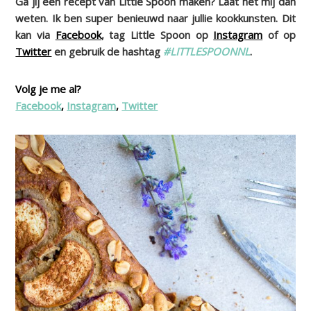
Ga jij een recept van Little Spoon maken? Laat het mij dan
weten. Ik ben super benieuwd naar jullie kookkunsten. Dit
kan via
Facebook
, tag Little Spoon op
Instagram
of op
Twitter
en gebruik de hashtag
#LITTLESPOONNL
.
Volg je me al?
Facebook
,
Instagram
,
Twitter