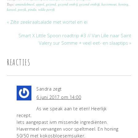
Tags:
amandelmeel
,
appel
,
gezond
,
gezond ontbij
,
gezond ontbijt
,
havermout
,
honing
,
kaneel
,
perzik
,
pinda
,
wilde perzik
« Zilte zeekraalsalade met wortel en ei
Smart X Little Spoon roadtrip #3 // Van Lille naar Saint
Valery sur Somme + veel eet- en slaaptips »
REACTIES
Sandra
zegt
6 juni 2017 om 14:00
As we speak aan te eten! Heerlijk
recept.
Iets aangepast ivm missende ingrediënten.
Havermeel vervangen voor speltmeel. En honing
50/50 met kokosbloesemsuiker.