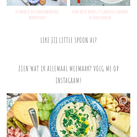
Zo maak je een indrukwekkende
Voor bij de borrel // Garnalen gebakken
borrelplank
in knoflookolie
LIKE JIJ LITTLE SPOON AL?
ZIEN WAT IK ALLEMAAL MEEMAAK? VOLG ME OP
INSTAGRAM!