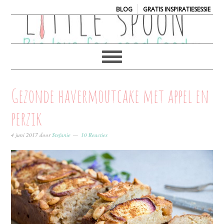
|
BLOG
GRATIS INSPIRATIESESSIE
Gezonde havermoutcake met appel en
perzik
4 juni 2017
door
Stefanie
10 Reacties