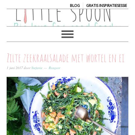
|
BLOG
GRATIS INSPIRATIESESSIE
Zilte zeekraalsalade met wortel en ei
1 juni 2017
door
Stefanie
Reageer