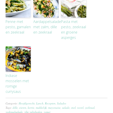
Penne met
Aardappelsalade
Pasta met
pesto, garnalen
met zalm, dille
pesto, zeekraal
en zeekraal
en zeekraal
en groene
asperges
Indiase
mosselen met
romige
currysaus
Categorie:
Hoofdgerecht
,
Lunch
,
Recepten
,
Salades
Tags:
dille
,
eieren
,
kerrie
,
makkelijk
,
mayonaise
,
salade
,
snel
,
worel
,
zeekraal
,
zeekraalsalade
,
zilte zaligheden
,
zomer