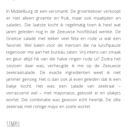
In Middelburg zit een versmarkt. De groenteboer verkoopt
er niet alleen groente en fruit, maar ook maaltijden en
salades. Die laatste kocht ik regelmatig toen ik heel wat
jaren geleden nog in de Zeeuwse hoofdstad werkte. De
Griekse salade met lekker veel feta en rode ui wat een
favoriet. Wel balen voor de mensen die na lunchpauze
tegenover me aan het bureau zaten. Vrij intens van smaak
en geur altijd hè van die halve ringen rode ui? Zodra het
seizoen daar was, verheugde ik me op de Zeeuwse
zeekraalsalade. De exacte ingrediënten weet ik niet
jammer genoeg. Het is dan ook al even geleden dat ik een
bakje kocht. Het was een salade van zeekraal –
verrassend wel – met mayonaise, gekookt ei en plakjes
wortel. Die combinatie was gewoon echt heerlijk. De zilte
zeekraal, met romige mayo en zoete wortel.
SIMPEL