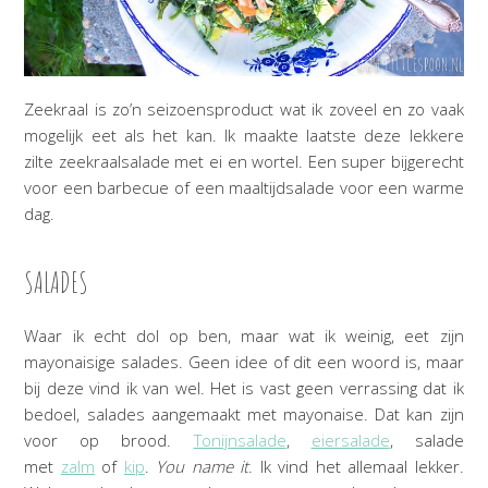
Zeekraal is zo’n seizoensproduct wat ik zoveel en zo vaak
mogelijk eet als het kan. Ik maakte laatste deze lekkere
zilte zeekraalsalade met ei en wortel. Een super bijgerecht
voor een barbecue of een maaltijdsalade voor een warme
dag.
SALADES
Waar ik echt dol op ben, maar wat ik weinig, eet zijn
mayonaisige salades. Geen idee of dit een woord is, maar
bij deze vind ik van wel. Het is vast geen verrassing dat ik
bedoel, salades aangemaakt met mayonaise. Dat kan zijn
voor op brood.
Tonijnsalade
,
eiersalade
, salade
met
zalm
of
kip
.
You name it
. Ik vind het allemaal lekker.