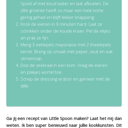
Spoel af met koud water en laat afkoelen. De
zilte groente heeft zo maar een hele korte
gering gehad en blijft lekker knapperig.
Kook de eieren in 9 minuten hard. Laat ze
schrikken onder de koude kraan. Pel de eitjes
en prak ze fijn.
Meng 3 eetlepels mayonaise met 2 theelepels
kerrie. Breng op smaak met peper, zout en wat
citroensap.
Doe de zeekraal in een kom. Voeg de eieren
en plakjes wortel toe.
Schep de dressing erdoor en garneer met de
dille.
Ga jij een recept van Little Spoon maken? Laat het mij dan
weten. Ik ben super benieuwd naar jullie kookkunsten. Dit