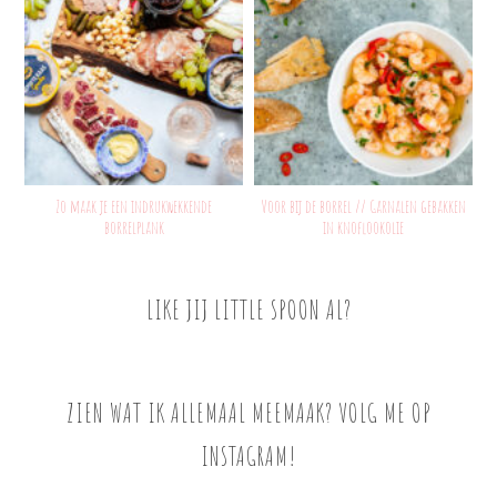
Zo maak je een indrukwekkende
Voor bij de borrel // Garnalen gebakken
borrelplank
in knoflookolie
LIKE JIJ LITTLE SPOON AL?
ZIEN WAT IK ALLEMAAL MEEMAAK? VOLG ME OP
INSTAGRAM!