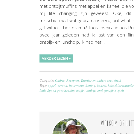
met ontbijtmuffins met appel en kaneel die v
mij life changing zijn geweest. Oké, dit 
misschien wel wat gedramatiseerd, but what i
girl without her drama? Toos Inspiratieloos R
twee jaar geleden had ik last van een fli
ontbijt- en lunchdip. Ik had het…
VERDER LEZEN »
Categorie:
Ontbijt
,
Recepten
,
Taartjes en andere zoetigheid
Tags:
appel
,
gezond
,
havermout
,
honing
,
kaneel
,
kokosbloesemsuike
Little Spoon goes healthy
,
muffin
,
ontbijt
,
ontbijtmuffins
,
spelt
WELKOM OP LIT