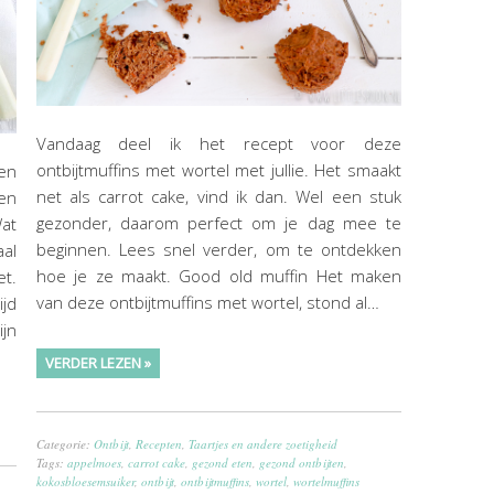
Vandaag deel ik het recept voor deze
ontbijtmuffins met wortel met jullie. Het smaakt
ken
net als carrot cake, vind ik dan. Wel een stuk
en
gezonder, daarom perfect om je dag mee te
Wat
beginnen. Lees snel verder, om te ontdekken
aal
hoe je ze maakt. Good old muffin Het maken
t.
van deze ontbijtmuffins met wortel, stond al…
ijd
ijn
VERDER LEZEN »
Categorie:
Ontbijt
,
Recepten
,
Taartjes en andere zoetigheid
Tags:
appelmoes
,
carrot cake
,
gezond eten
,
gezond ontbijten
,
kokosbloesemsuiker
,
ontbijt
,
ontbijtmuffins
,
wortel
,
wortelmuffins