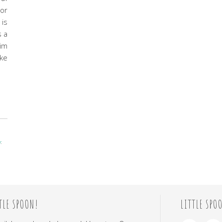
oor
is
s a
uim
nke
r
,
TLE SPOON!
LITTLE SPO