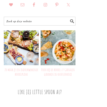
Zo maak je een indrukwekkende
Voor bij de borrel // Garnalen
borrelplank
gebakken in knoflookolie
LIKE JIJ LITTLE SPOON AL?