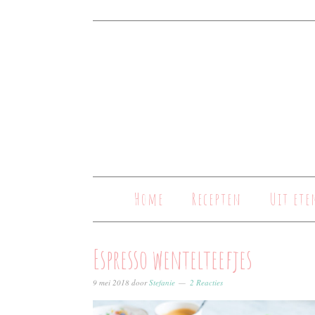
Home
Recepten
Uit ete
Espresso wentelteefjes
9 mei 2018
door
Stefanie
2 Reacties