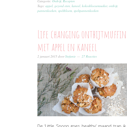
Categorie:
Ontbijt
,
Recepten
Tags:
appel
,
gezond eten
,
kaneel
,
kokosbloesemsuiker
,
ontbijt
,
pannenkoeken
,
speltbloem
,
speltpannenkoeken
Life changing ontbijtmuffin
met appel en kaneel
2 januari 2015
door
Stefanie
27 Reacties
De ‘Little Spoon goes healthy’ maand trap ik