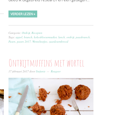
VERDER LEZEN »
Categorie:
Ontbijt
,
Recepten
Tags:
appel
,
brunch
,
kokosbloesemsuiker
,
lunch
,
ontbijt
,
paasbrunch
,
Pasen
,
pasen 2017
,
Wentelteefjes
,
zuurdesembrood
Ontbijtmuffins met wortel
17 februari 2017
door
Stefanie
Reageer