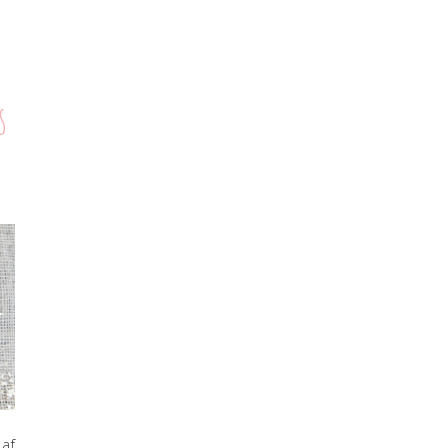
s
 af