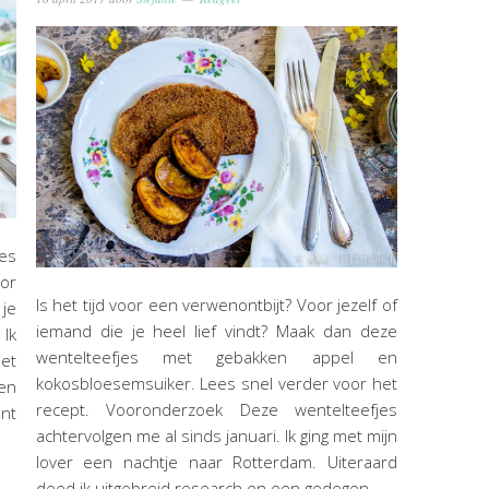
es
oor
Is het tijd voor een verwenontbijt? Voor jezelf of
 je
iemand die je heel lief vindt? Maak dan deze
 Ik
wentelteefjes met gebakken appel en
et
kokosbloesemsuiker. Lees snel verder voor het
een
recept. Vooronderzoek Deze wentelteefjes
ant
achtervolgen me al sinds januari. Ik ging met mijn
lover een nachtje naar Rotterdam. Uiteraard
deed ik uitgebreid research en een gedegen…