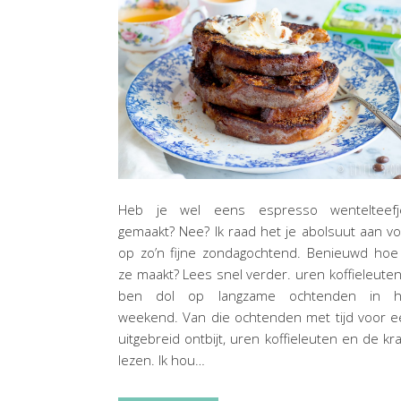
Heb je wel eens espresso wentelteefj
gemaakt? Nee? Ik raad het je abolsuut aan v
op zo’n fijne zondagochtend. Benieuwd hoe
ze maakt? Lees snel verder. uren koffieleuten
ben dol op langzame ochtenden in h
weekend. Van die ochtenden met tijd voor 
uitgebreid ontbijt, uren koffieleuten en de kr
lezen. Ik hou…