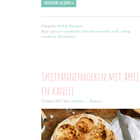
VERDER LEZEN »
Categorie:
Ontbijt
,
Recepten
Tags:
espresso wentelteefjes
,
kokosbloesemsuiker
,
melk
,
ontbijt
,
roomboter
,
Wentelteefjes
Speltpannenkoeken met appel
en kaneel
12 maart 2017
door
Stefanie
Reageer