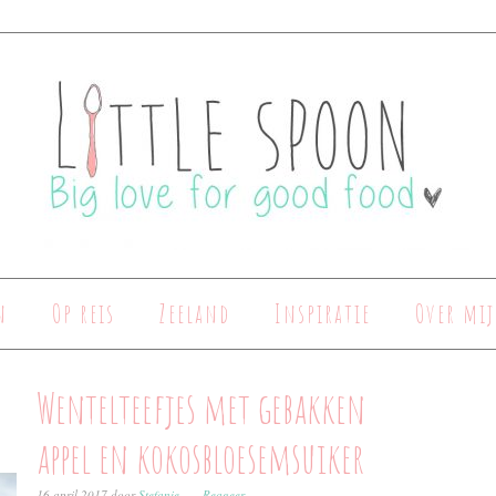
n
Op reis
Zeeland
Inspiratie
Over mij
Wentelteefjes met gebakken
appel en kokosbloesemsuiker
16 april 2017
door
Stefanie
Reageer