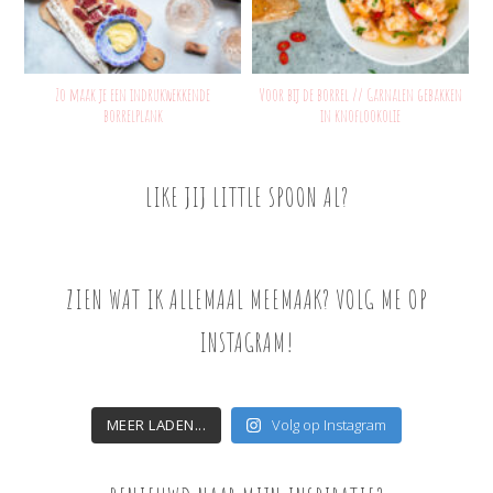
Zo maak je een indrukwekkende
Voor bij de borrel // Garnalen gebakken
borrelplank
in knoflookolie
LIKE JIJ LITTLE SPOON AL?
ZIEN WAT IK ALLEMAAL MEEMAAK? VOLG ME OP
INSTAGRAM!
MEER LADEN...
Volg op Instagram