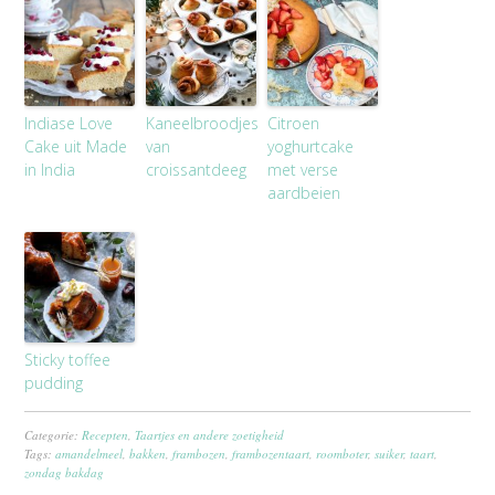
Indiase Love
Kaneelbroodjes
Citroen
Cake uit Made
van
yoghurtcake
in India
croissantdeeg
met verse
aardbeien
Sticky toffee
pudding
Categorie:
Recepten
,
Taartjes en andere zoetigheid
Tags:
amandelmeel
,
bakken
,
frambozen
,
frambozentaart
,
roomboter
,
suiker
,
taart
,
zondag bakdag