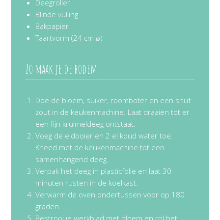
Deegroller
Blinde vulling
Bakpapier
Taartvorm (24 cm ø)
Zo maak je de bodem:
Doe de bloem, suiker, roomboter en een snuf
zout in de keukenmachine. Laat draaien tot er
een fijn kruimeldeeg ontstaat.
Voeg de eidooier en 2 el koud water toe.
Kneed met de keukenmachine tot een
samenhangend deeg.
Verpak het deeg in plasticfolie en laat 30
minuten rusten in de koelkast.
Verwarm de oven ondertussen voor op 180
graden.
Bestrooi je werkblad met bloem en rol het