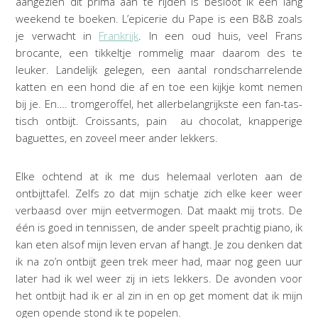
aangezien dit prima aan te rijden is besloot ik een lang
weekend te boeken. L’epicerie du Pape is een B&B zoals
je verwacht in
Frankrijk
. In een oud huis, veel Frans
brocante, een tikkeltje rommelig maar daarom des te
leuker. Landelijk gelegen, een aantal rondscharrelende
katten en een hond die af en toe een kijkje komt nemen
bij je. En…. tromgeroffel, het allerbelangrijkste een fan-tas-
tisch ontbijt. Croissants, pain au chocolat, knapperige
baguettes, en zoveel meer ander lekkers.
Elke ochtend at ik me dus helemaal verloten aan de
ontbijttafel. Zelfs zo dat mijn schatje zich elke keer weer
verbaasd over mijn eetvermogen. Dat maakt mij trots. De
één is goed in tennissen, de ander speelt prachtig piano, ik
kan eten alsof mijn leven ervan af hangt. Je zou denken dat
ik na zo’n ontbijt geen trek meer had, maar nog geen uur
later had ik wel weer zij in iets lekkers. De avonden voor
het ontbijt had ik er al zin in en op get moment dat ik mijn
ogen opende stond ik te popelen.