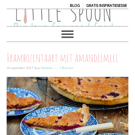
|
BLOG
GRATIS INSPIRATIESESSIE
Frambozentaart met amandelmeel
10 september 2017
door
Stefanie
3 Reacties