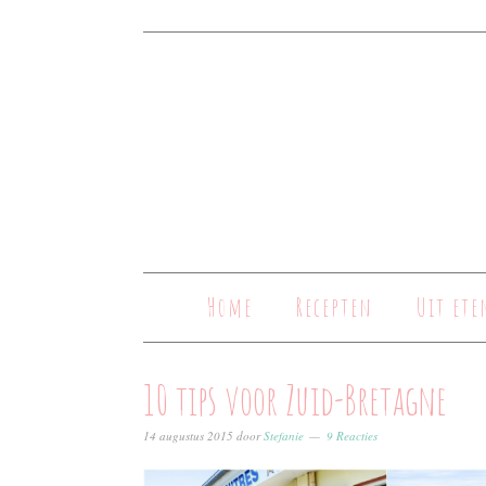
Home
Recepten
Uit ete
10 tips voor Zuid-Bretagne
14 augustus 2015
door
Stefanie
9 Reacties