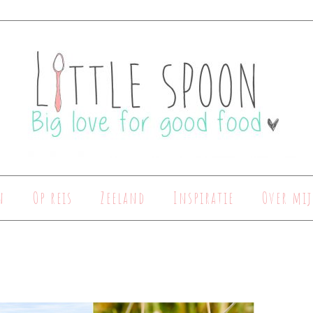
n
Op reis
Zeeland
Inspiratie
Over mij