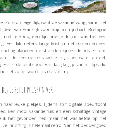
je. Zo stom eigenlijk, want de vakantie vorig jaar in het
 deel van Frankrijk voor altijd in mijn hart. Bretagne
m, niet te koud, een fijn briesje. In juni was het een
lig. Een kilometers lange kustlijn met rotsen en een
prachtig blauw en de stranden zijn eindeloos. En dan
ks uit de zee, oesters die je langs het water op eet,
g Frans desembrood. Vandaag krijg je van mij tips die
e net zo fijn wordt als die van mij.
 BIJ LE PETIT POISSON VERT
 naar leuke plekjes. Tijdens zo’n digitale speurtocht
ec. Een mooi vakantiehuis en een schattige vintage
oe ik het gevonden heb maar het was liefde op het
. De inrichting is helemaal retro. Van het beddengoed