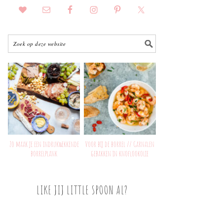
Zo maak je een indrukwekkende
Voor bij de borrel // Garnalen
borrelplank
gebakken in knoflookolie
LIKE JIJ LITTLE SPOON AL?