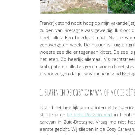
Frankrijk stond nooit hoog op mijn vakantielijst
zuiden van Bretagne was geweldig. Ik sloot dit
heeft alles. Een heerlijk klimaat. Niet te war
zonovergoten week. De natuur is ruig en gril
woeste zee die er tegenaan klotst. De zee is 
het eten. Zo heerlijk allemaal. Vis rechtstree
krab, paté en rillettes gecombineerd met stevi
ervoor zorgen dat jouw vakantie in Zuid Bretagn
1. SLAPEN IN DE COSY CARAVAN OF MOOIE GÎTE
Ik vind het heerlijk om op internet te speuren
stuitte ik op
Le Petit Poisson Vert
in Plouhin
caravan in Zuid-Bretagne. Vraag me niet h
eerste gezicht. Wij sliepen in de Cosy Caravan