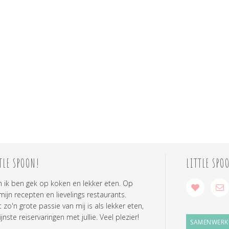
TLE SPOON!
LITTLE SPO
n ik ben gek op koken en lekker eten. Op
 mijn recepten en lievelings restaurants.
zo'n grote passie van mij is als lekker eten,
ijnste reiservaringen met jullie. Veel plezier!
SAMENWERK