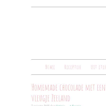
Home
Recepten
Uit ete
Homemade chocolade met een
vleugje Zeeland
7 augustus 2015
door
Stefanie
8 Reacties