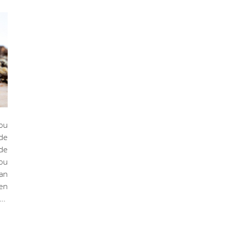
hou
ade
ade
hou
van
 en
….