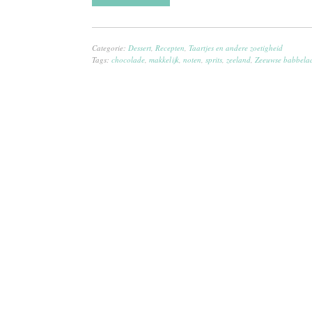
Categorie:
Dessert
,
Recepten
,
Taartjes en andere zoetigheid
Tags:
chocolade
,
makkelijk
,
noten
,
sprits
,
zeeland
,
Zeeuwse babbela