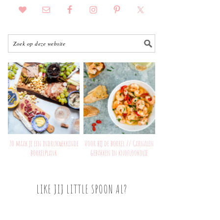
Zo maak je een indrukwekkende
Voor bij de borrel // Garnalen
borrelplank
gebakken in knoflookolie
LIKE JIJ LITTLE SPOON AL?