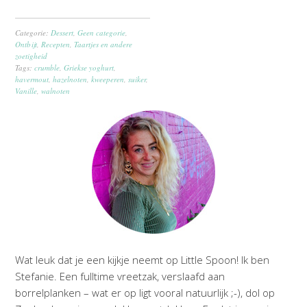
Categorie:
Dessert
,
Geen categorie
,
Ontbijt
,
Recepten
,
Taartjes en andere
zoetigheid
Tags:
crumble
,
Griekse yoghurt
,
havermout
,
hazelnoten
,
kweeperen
,
suiker
,
Vanille
,
walnoten
Wat leuk dat je een kijkje neemt op Little Spoon! Ik ben
Stefanie. Een fulltime vreetzak, verslaafd aan
borrelplanken – wat er op ligt vooral natuurlijk ;-), dol op