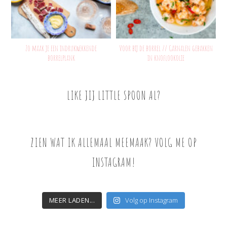
Zo maak je een indrukwekkende
Voor bij de borrel // Garnalen gebakken
borrelplank
in knoflookolie
LIKE JIJ LITTLE SPOON AL?
ZIEN WAT IK ALLEMAAL MEEMAAK? VOLG ME OP
INSTAGRAM!
MEER LADEN...
Volg op Instagram