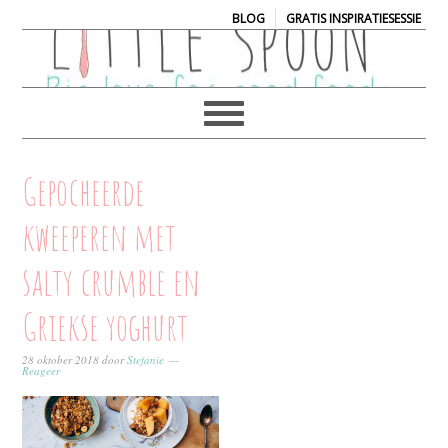
|
BLOG
GRATIS INSPIRATIESESSIE
Gepocheerde
kweeperen met
salty crumble en
Griekse yoghurt
28 oktober 2018
door
Stefanie
Reageer