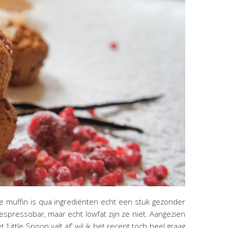
ze muffin is qua ingrediënten echt een stuk gezonder
espressobar, maar echt lowfat zijn ze niet. Aangezien
 ‘Little Spoon valt af’ wil ik het recept toch heel graag