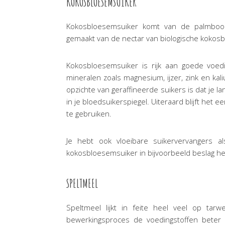
KOKOSBLOESEMSUIKER
Kokosbloesemsuiker komt van de palmboom
gemaakt van de nectar van biologische kokos
Kokosbloesemsuiker is rijk aan goede voedi
mineralen zoals magnesium, ijzer, zink en ka
opzichte van geraffineerde suikers is dat je l
in je bloedsuikerspiegel. Uiteraard blijft het
te gebruiken.
Je hebt ook vloeibare suikervervangers 
kokosbloesemsuiker in bijvoorbeeld beslag het
SPELTMEEL
Speltmeel lijkt in feite heel veel op tar
bewerkingsproces de voedingstoffen beter 