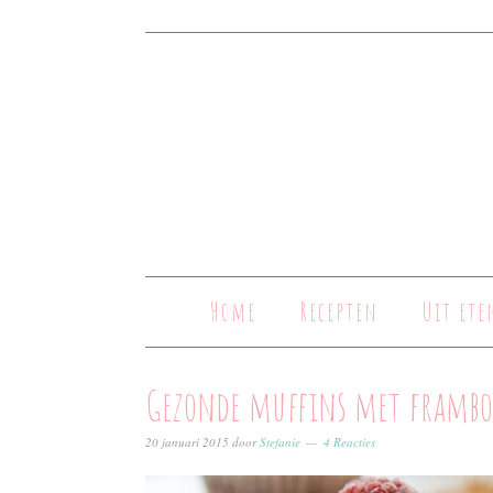
Home
Recepten
Uit ete
Gezonde muffins met frambo
20 januari 2015
door
Stefanie
4 Reacties