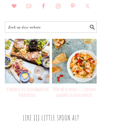
Zo maak je een indrukwekkende
Voor bij de borrel // Garnalen
borrelplank
gebakken in knoflookolie
LIKE JIJ LITTLE SPOON AL?