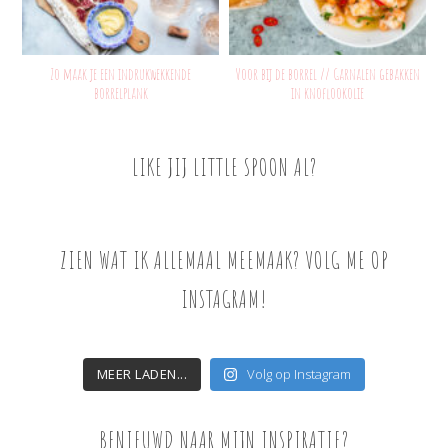
Zo maak je een indrukwekkende
Voor bij de borrel // Garnalen gebakken
borrelplank
in knoflookolie
LIKE JIJ LITTLE SPOON AL?
ZIEN WAT IK ALLEMAAL MEEMAAK? VOLG ME OP
INSTAGRAM!
MEER LADEN...
Volg op Instagram
BENIEUWD NAAR MIJN INSPIRATIE?