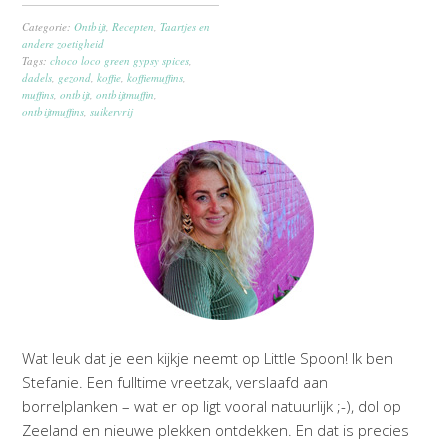
Categorie:
Ontbijt
,
Recepten
,
Taartjes en
andere zoetigheid
Tags:
choco loco green gypsy spices
,
dadels
,
gezond
,
koffie
,
koffiemuffins
,
muffins
,
ontbijt
,
ontbijtmuffin
,
ontbijtmuffins
,
suikervrij
Wat leuk dat je een kijkje neemt op Little Spoon! Ik ben
Stefanie. Een fulltime vreetzak, verslaafd aan
borrelplanken – wat er op ligt vooral natuurlijk ;-), dol op
Zeeland en nieuwe plekken ontdekken. En dat is precies