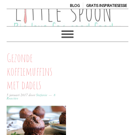
|
BLOG
GRATIS INSPIRATIESESSIE
Gezonde
koffiemuffins
met dadels
5 januari 2017
door
Stefanie
8
Reacties