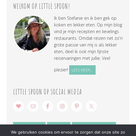
WELKOM OP LITTLE SPOON!
Ik ben Stefanie en ik ben gek op
koken en lekker eten. Op mijn blog
vind je mijn recepten en lievelings
restaurants. Omdat reizen net zo'n
grote passie van mij is als lekker
eten, deel ik ook mijn fijnste
reiservaringen met jullie. Veel
plezier!
LEES MEER...
LITTLE SPOON OP SOCIAL MEDIA
SAMENWERKEN
CONTACT
PRIVACY VERKLARING
We gebruiken cookies om ervoor te zorgen dat onze site zo