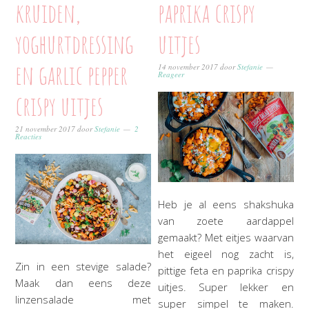
kruiden,
paprika crispy
yoghurtdressing
uitjes
en garlic pepper
14 november 2017
door
Stefanie
Reageer
crispy uitjes
21 november 2017
door
Stefanie
2
Reacties
Heb je al eens shakshuka
van zoete aardappel
gemaakt? Met eitjes waarvan
het eigeel nog zacht is,
Zin in een stevige salade?
pittige feta en paprika crispy
Maak dan eens deze
uitjes. Super lekker en
linzensalade met
super simpel te maken.