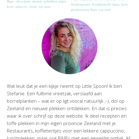
Tags:
chocolade
,
dessert
,
gebakken uitjes
,
herderspastei
,
hoofdgerecht
,
kaas
,
kerst
,
kerst
,
sabayon
,
toetje
,
top taste
parmezaanse kaas
,
top taste
Wat leuk dat je een kijkje neemt op Little Spoon! Ik ben
Stefanie. Een fulltime vreetzak, verslaafd aan
borrelplanken – wat er op ligt vooral natuurlijk ;-), dol op
Zeeland en nieuwe plekken ontdekken. En dat is precies
waar ik over schrijf op deze website. Ik deel recepten en
toffe plekken in mijn eigen provincie Zeeland met je.
Restaurants, koffietentjes voor een lekkere cappuccino,
lunchplekken, maar ook B&B’s met een geweldig ontbijt. Af