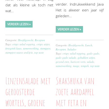
verder. Indrukwekkend Java
dat als kleine uk toch net
Het is alweer een jaar vijf
wat…
geleden…
VERDER LEZEN »
VERDER LEZEN »
Categorie:
Hoofdgerecht
,
Recepten
Tags:
crispy salad topping
,
crispy uitjes
,
Categorie:
Hoofdgerecht
,
Lunch
,
fenegriek kaas
,
samenwerking
,
stamppot
,
Recepten
,
Salades
stamppot rauwe andijvie
,
top taste
Tags:
crispy salad topping
,
gado gado
,
gado gado salade
,
gebakken uitjes
,
gezond eten
,
haricots verts
,
salade
,
samenwerking
,
tauge
,
tempeh
,
top taste
Linzensalade met
Shakshuka van
geroosterde
zoete aardappel
wortels, groene
met feta en