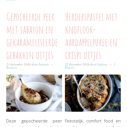
Gepocheerde peer
Herderspastei met
met sabayon en
knoflook-
gekarameliseerde
aardappelpuree en
gebakken uitjes
crispy uitjes
23 december 2016
door
Stefanie
22 december 2016
door
Stefanie
1
Reageer
Reactie
Deze gepocheerde peer
Feestelijk, comfort food en