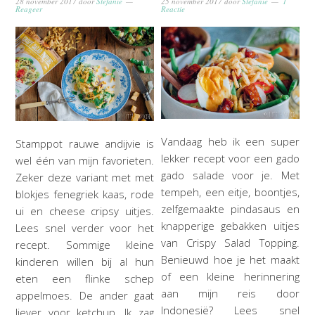
28 november 2017
door
Stefanie
25 november 2017
door
Stefanie
1
Reageer
Reactie
Vandaag heb ik een super
Stamppot rauwe andijvie is
lekker recept voor een gado
wel één van mijn favorieten.
gado salade voor je. Met
Zeker deze variant met met
tempeh, een eitje, boontjes,
blokjes fenegriek kaas, rode
zelfgemaakte pindasaus en
ui en cheese cripsy uitjes.
knapperige gebakken uitjes
Lees snel verder voor het
van Crispy Salad Topping.
recept. Sommige kleine
Benieuwd hoe je het maakt
kinderen willen bij al hun
of een kleine herinnering
eten een flinke schep
aan mijn reis door
appelmoes. De ander gaat
Indonesië? Lees snel
liever voor ketchup. Ik zag