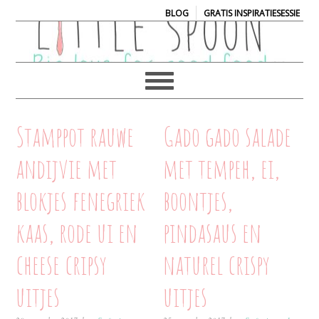
|
BLOG
GRATIS INSPIRATIESESSIE
Stamppot rauwe
Gado gado salade
andijvie met
met tempeh, ei,
blokjes fenegriek
boontjes,
kaas, rode ui en
pindasaus en
cheese cripsy
naturel crispy
uitjes
uitjes