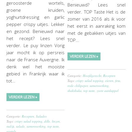
geroosterde wortels,
Benieuwd? Lees snel
groene kruiden,
verder. TOP Taste Het is de
yoghurtdressing en garlic
zomer van 2016 als ik voor
pepper crispy uitjes. Lekker
het eerst in aanraking kom
en gezond. Benieuwd naar
met de gebakken uitjes van
het recept? Lees snel
TOP…
verder. Le puy linzen Vorig
jaar mocht ik op persreis
VERDER LEZEN »
naar de Franse Auvergne. Ik
denk wel het mooiste
gebied in Frankrijk waar ik
Categorie:
Hoofdgerecht
,
Recepten
tot…
Tags:
crispy salad topping
,
eieren
,
feta
,
rode chilipeper
,
samenwerking
,
shakshuka
,
top taste
,
zoete aardappel
VERDER LEZEN »
Categorie:
Recepten
,
Salades
Tags:
crispy salad topping
,
dille
,
linzen
,
radijs
,
salade
,
samenwerking
,
top taste
,
wortels