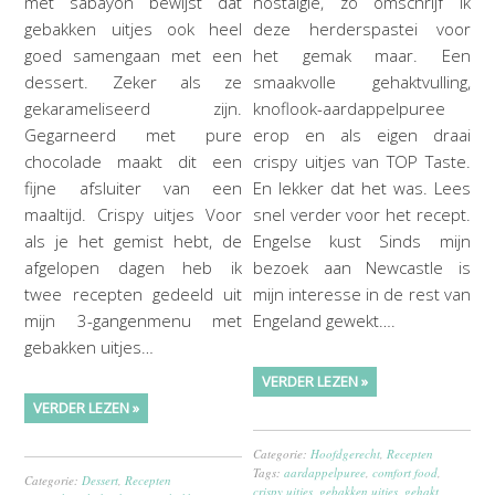
met sabayon bewijst dat
nostalgie, zo omschrijf ik
gebakken uitjes ook heel
deze herderspastei voor
goed samengaan met een
het gemak maar. Een
dessert. Zeker als ze
smaakvolle gehaktvulling,
gekarameliseerd zijn.
knoflook-aardappelpuree
Gegarneerd met pure
erop en als eigen draai
chocolade maakt dit een
crispy uitjes van TOP Taste.
fijne afsluiter van een
En lekker dat het was. Lees
maaltijd. Crispy uitjes Voor
snel verder voor het recept.
als je het gemist hebt, de
Engelse kust Sinds mijn
afgelopen dagen heb ik
bezoek aan Newcastle is
twee recepten gedeeld uit
mijn interesse in de rest van
mijn 3-gangenmenu met
Engeland gewekt….
gebakken uitjes…
VERDER LEZEN »
VERDER LEZEN »
Categorie:
Hoofdgerecht
,
Recepten
Tags:
aardappelpuree
,
comfort food
,
Categorie:
Dessert
,
Recepten
crispy uitjes
,
gebakken uitjes
,
gehakt
,