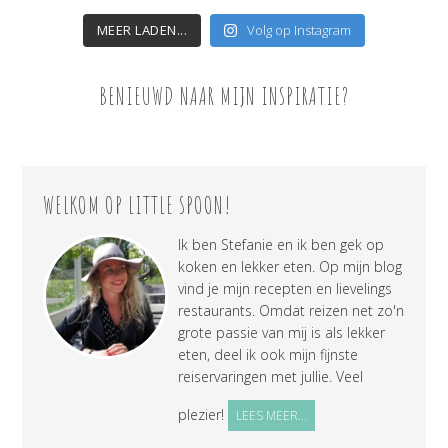
MEER LADEN...
Volg op Instagram
BENIEUWD NAAR MIJN INSPIRATIE?
WELKOM OP LITTLE SPOON!
Ik ben Stefanie en ik ben gek op
koken en lekker eten. Op mijn blog
vind je mijn recepten en lievelings
restaurants. Omdat reizen net zo'n
grote passie van mij is als lekker
eten, deel ik ook mijn fijnste
reiservaringen met jullie. Veel
plezier!
LEES MEER...