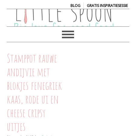
|
BLOG
GRATIS INSPIRATIESESSIE
Stamppot rauwe
andijvie met
blokjes fenegriek
kaas, rode ui en
cheese cripsy
uitjes