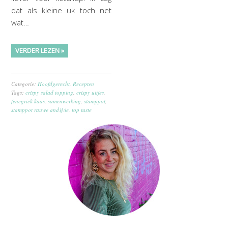
dat als kleine uk toch net
wat…
VERDER LEZEN »
Categorie:
Hoofdgerecht
,
Recepten
Tags:
crispy salad topping
,
crispy uitjes
,
fenegriek kaas
,
samenwerking
,
stamppot
,
stamppot rauwe andijvie
,
top taste