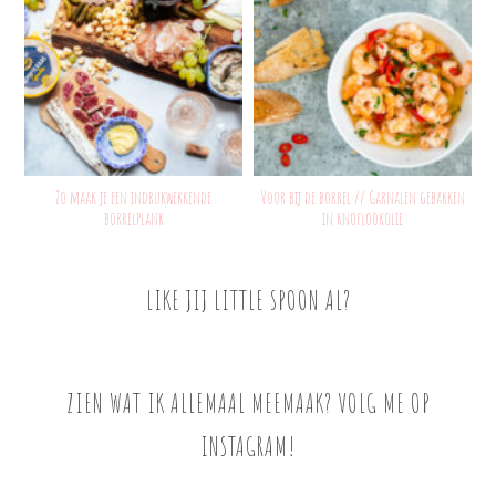
Zo maak je een indrukwekkende
Voor bij de borrel // Garnalen gebakken
borrelplank
in knoflookolie
LIKE JIJ LITTLE SPOON AL?
ZIEN WAT IK ALLEMAAL MEEMAAK? VOLG ME OP
INSTAGRAM!