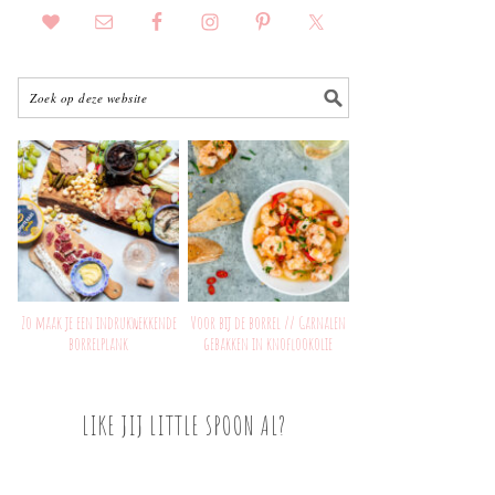
Zo maak je een indrukwekkende
Voor bij de borrel // Garnalen
borrelplank
gebakken in knoflookolie
LIKE JIJ LITTLE SPOON AL?