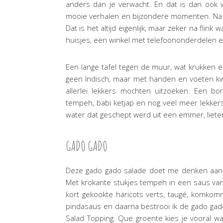
anders dan je verwacht. En dat is dan ook 
mooie verhalen en bijzondere momenten. Na ee
Dat is het altijd eigenlijk, maar zeker na flin
huisjes, een winkel met telefoononderdelen 
Een lange tafel tegen de muur, wat krukken en
geen Indisch, maar met handen en voeten kw
allerlei lekkers mochten uitzoeken. Een bor
tempeh, babi ketjap en nog veel meer lekkers. 
water dat geschept werd uit een emmer, liete
GADO GADO
Deze gado gado salade doet me denken aan on
Met krokante stukjes tempeh in een saus van 
kort gekookte haricots verts, taugé, komkomme
pindasaus en daarna bestrooi ik de gado gado 
Salad Topping. Que groente kies je vooral wat 