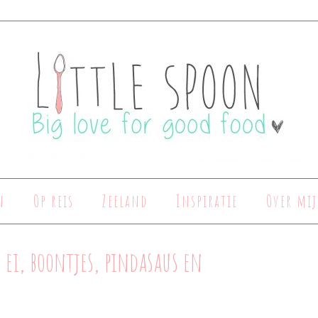
n
Op reis
Zeeland
Inspiratie
Over mij
 ei, boontjes, pindasaus en