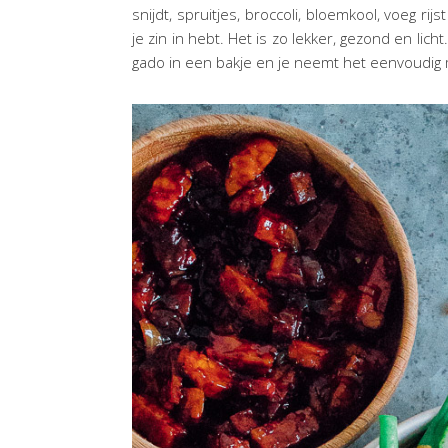
snijdt, spruitjes, broccoli, bloemkool, voeg r
je zin in hebt. Het is zo lekker, gezond en lic
gado in een bakje en je neemt het eenvoudig 