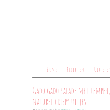
Home
Recepten
Uit ete
Gado gado salade met tempeh,
naturel crispy uitjes
25 november 2017
door
Stefanie
1 Reactie