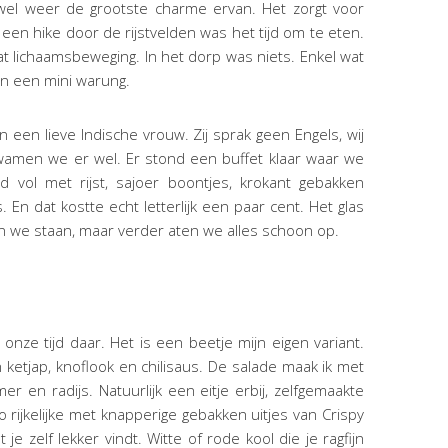
wel weer de grootste charme ervan. Het zorgt voor
n hike door de rijstvelden was het tijd om te eten.
k wat lichaamsbeweging. In het dorp was niets. Enkel wat
en een mini warung.
 een lieve Indische vrouw. Zij sprak geen Engels, wij
amen we er wel. Er stond een buffet klaar waar we
d vol met rijst, sajoer boontjes, krokant gebakken
En dat kostte echt letterlijk een paar cent. Het glas
n we staan, maar verder aten we alles schoon op.
ze tijd daar. Het is een beetje mijn eigen variant.
ketjap, knoflook en chilisaus. De salade maak ik met
r en radijs. Natuurlijk een eitje erbij, zelfgemaakte
rijkelijke met knapperige gebakken uitjes van Crispy
je zelf lekker vindt. Witte of rode kool die je ragfijn