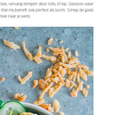
ijst toe, vervang tempeh door tofu of kip. Gewoon waar
ht. Wat mij betreft ook perfect als lunch. Schep de gado
mee naar je werk.