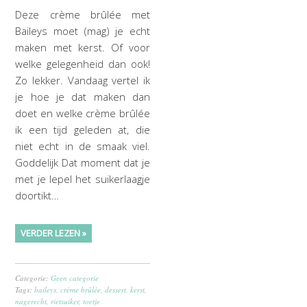
Deze crème brûlée met
Baileys moet (mag) je echt
maken met kerst. Of voor
welke gelegenheid dan ook!
Zo lekker. Vandaag vertel ik
je hoe je dat maken dan
doet en welke crème brûlée
ik een tijd geleden at, die
niet echt in de smaak viel.
Goddelijk Dat moment dat je
met je lepel het suikerlaagje
doortikt…
VERDER LEZEN »
Categorie:
Geen categorie
Tags:
baileys
,
crème brûlée
,
dessert
,
kerst
,
nagerecht
,
rietsuiker
,
toetje