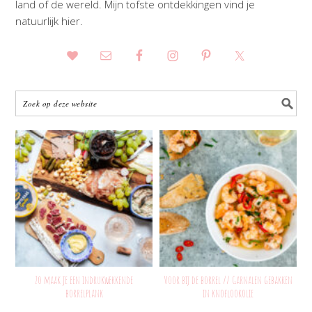
land of de wereld. Mijn tofste ontdekkingen vind je
natuurlijk hier.
Zo maak je een indrukwekkende
Voor bij de borrel // Garnalen gebakken
borrelplank
in knoflookolie