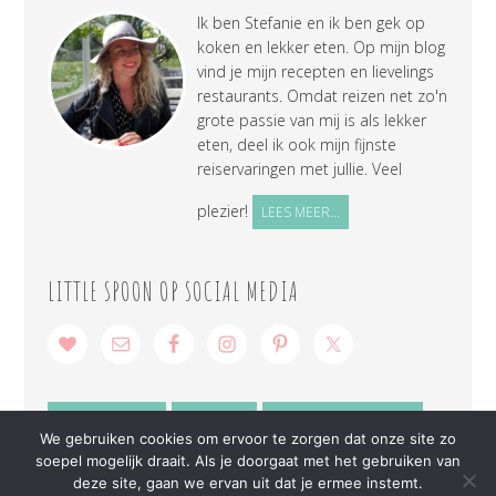
Ik ben Stefanie en ik ben gek op
koken en lekker eten. Op mijn blog
vind je mijn recepten en lievelings
restaurants. Omdat reizen net zo'n
grote passie van mij is als lekker
eten, deel ik ook mijn fijnste
reiservaringen met jullie. Veel
plezier!
LEES MEER...
LITTLE SPOON OP SOCIAL MEDIA
SAMENWERKEN
CONTACT
PRIVACY VERKLARING
We gebruiken cookies om ervoor te zorgen dat onze site zo
soepel mogelijk draait. Als je doorgaat met het gebruiken van
deze site, gaan we ervan uit dat je ermee instemt.