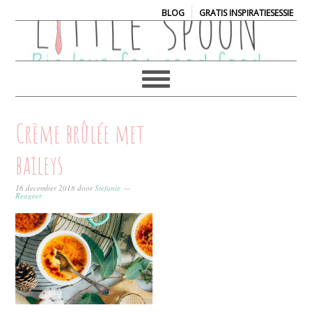
|
BLOG
GRATIS INSPIRATIESESSIE
Crème brûlée met
baileys
16 december 2018
door
Stefanie
Reageer