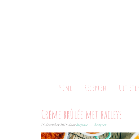
Home
Recepten
Uit ete
Crème brûlée met baileys
16 december 2018
door
Stefanie
Reageer