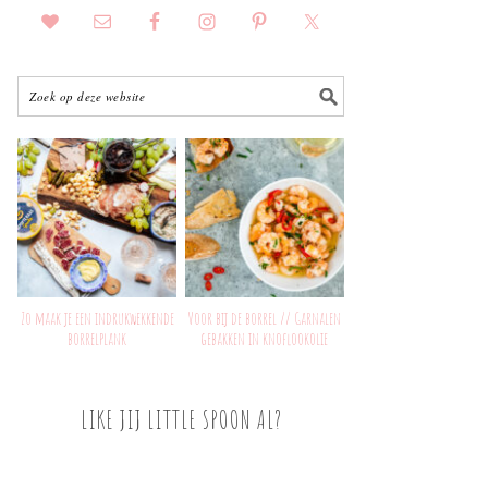
Zo maak je een indrukwekkende
Voor bij de borrel // Garnalen
borrelplank
gebakken in knoflookolie
LIKE JIJ LITTLE SPOON AL?