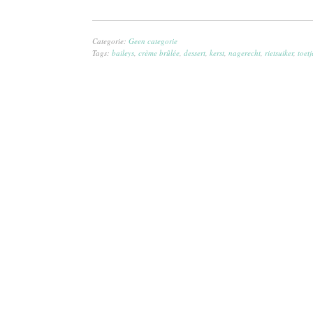
Categorie:
Geen categorie
Tags:
baileys
,
crème brûlée
,
dessert
,
kerst
,
nagerecht
,
rietsuiker
,
toetj