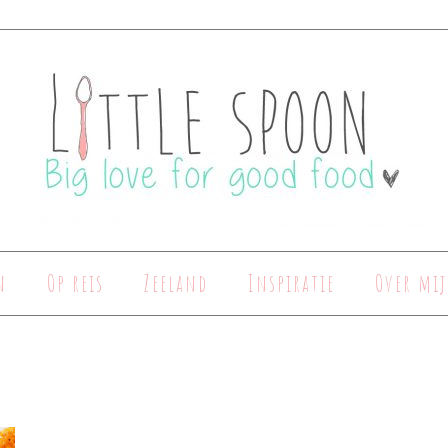
n
Op reis
Zeeland
Inspiratie
Over mij