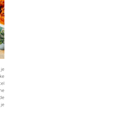
je
ke
tel
ème
 de
 je