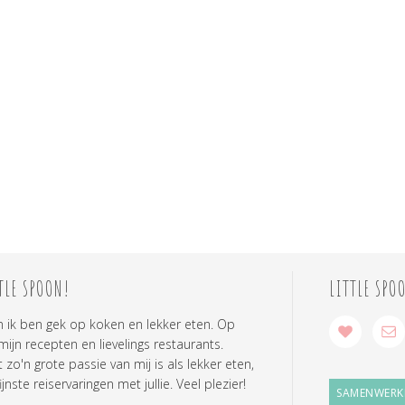
TLE SPOON!
LITTLE SPO
n ik ben gek op koken en lekker eten. Op
 mijn recepten en lievelings restaurants.
zo'n grote passie van mij is als lekker eten,
ijnste reiservaringen met jullie. Veel plezier!
SAMENWERK