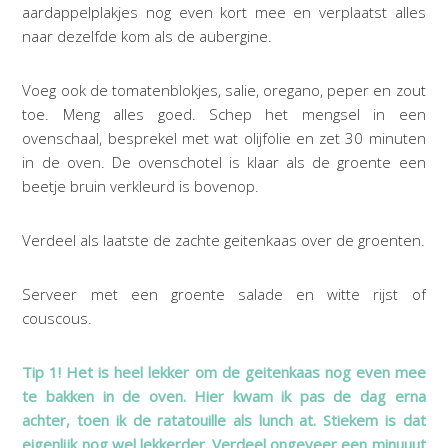
aardappelplakjes nog even kort mee en verplaatst alles
naar dezelfde kom als de aubergine.
Voeg ook de tomatenblokjes, salie, oregano, peper en zout
toe. Meng alles goed. Schep het mengsel in een
ovenschaal, besprekel met wat olijfolie en zet 30 minuten
in de oven. De ovenschotel is klaar als de groente een
beetje bruin verkleurd is bovenop.
Verdeel als laatste de zachte geitenkaas over de groenten.
Serveer met een groente salade en witte rijst of
couscous.
Tip 1! Het is heel lekker om de geitenkaas nog even mee
te bakken in de oven. Hier kwam ik pas de dag erna
achter, toen ik de ratatouille als lunch at. Stiekem is dat
eigenlijk nog wel lekkerder. Verdeel ongeveer een minuuut