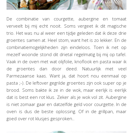
De combinatie van courgette, aubergine en tomaat
verveelt bij mij echt nooit. Soms vergeet ik dit magische
trio. Het was nu al weer een tijdje geleden dat ik deze drie
groentes samen at. Heel stom, want het is zo lekker. En de
combinatiemogelijkheden zijn eindeloos. Toen ik net op
mezelf woonde stond dit drietal regelmatig bij mij op tafel.
Vaak in de oven met wat olijfolie, knoflook en pasta waar ik
de groentes dan door deed. Natuurlijk met veel
Parmezaanse kaas. Want ja, dat hoort nou eenmaal op
pasta ;-). De leftover gegrilde groentes zijn ook super op je
brood. Soms bakte ik ze in de wok, maar eerlijk is eerlijk
dat is best een rot klus. Zeker als je wok vol zit. Aubergine
is niet zomaar gaar en datzelfde geld voor courgette. In de
oven is dus de beste oplossing. Of in de grillpan, maar
goed over rot klusjes gesproken..