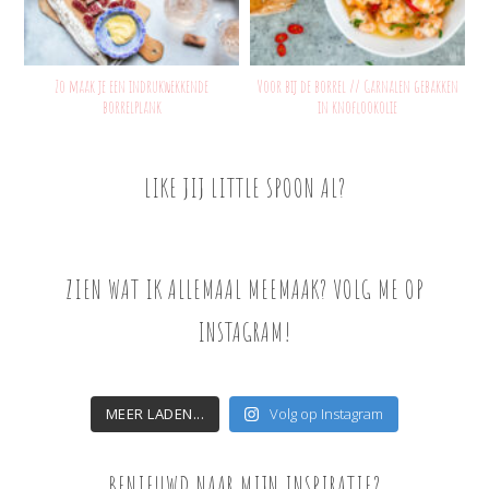
Zo maak je een indrukwekkende
Voor bij de borrel // Garnalen gebakken
borrelplank
in knoflookolie
LIKE JIJ LITTLE SPOON AL?
ZIEN WAT IK ALLEMAAL MEEMAAK? VOLG ME OP
INSTAGRAM!
MEER LADEN...
Volg op Instagram
BENIEUWD NAAR MIJN INSPIRATIE?