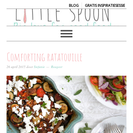
|
BLOG
GRATIS INSPIRATIESESSIE
Comforting ratatouille
26 april 2015
door
Stefanie
Reageer