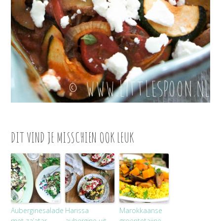
DIT VIND JE MISSCHIEN OOK LEUK
Auberginesalade
Harissa
Marokkaanse
met za’atar,
aubergine uit
groentetajine