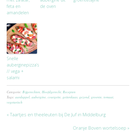
feta en
de oven
amandelen
Snelle
auberginepizza’s
// vega +
salami
Categorie:
Bijgerechten
,
Hoofdgerecht
,
Recepten
Tags:
aardappel
,
aubergine
,
courgette
,
geitenkaas
,
gezond
,
groente
,
tomaat
,
vegetarisch
« Taartjes en theeleuten bij De Juf in Middelburg
Oranje Boven wortelsoep »