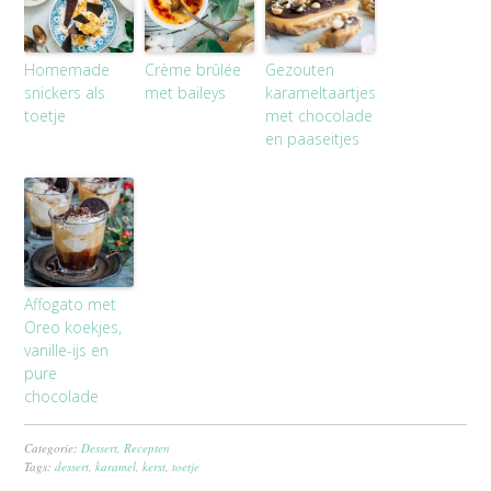
Homemade
Crème brûlée
Gezouten
snickers als
met baileys
karameltaartjes
toetje
met chocolade
en paaseitjes
Affogato met
Oreo koekjes,
vanille-ijs en
pure
chocolade
Categorie:
Dessert
,
Recepten
Tags:
dessert
,
karamel
,
kerst
,
toetje