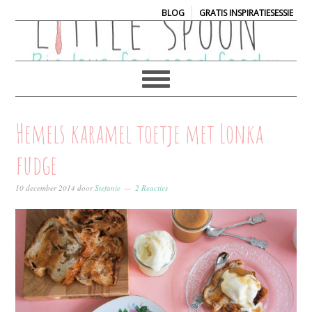
|
BLOG
GRATIS INSPIRATIESESSIE
Hemels karamel toetje met Lonka
fudge
10 december 2014
door
Stefanie
2 Reacties