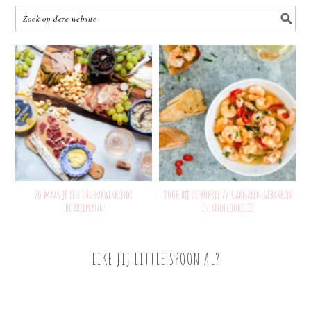
Zo maak je een indrukwekkende
Voor bij de borrel // Garnalen gebakken
borrelplank
in knoflookolie
LIKE JIJ LITTLE SPOON AL?