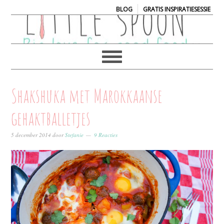
|
BLOG
GRATIS INSPIRATIESESSIE
Shakshuka met Marokkaanse
gehaktballetjes
5 december 2014
door
Stefanie
9 Reacties