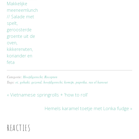
Makkelijke
meeneemlunch
// Salade met
spelt,
geroosterde
groente uit de
oven,
kikkererwten,
koriander en
feta
Categorie:
Hoofdgerecht
,
Recepten
Tags:
ei
,
gehakt
,
gezond
,
hoofdgerecht
,
komijn
,
paprika
,
ras el hanout
« Vietnamese springrolls + ‘how to roll’
Hemels karamel toetje met Lonka fudge »
REACTIES