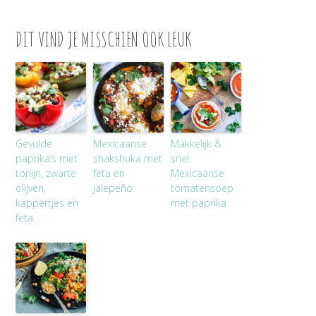
DIT VIND JE MISSCHIEN OOK LEUK
Gevulde
Mexicaanse
Makkelijk &
paprika’s met
shakshuka met
snel:
tonijn, zwarte
feta en
Mexicaanse
olijven,
jalepeño
tomatensoep
kappertjes en
met paprika
feta.