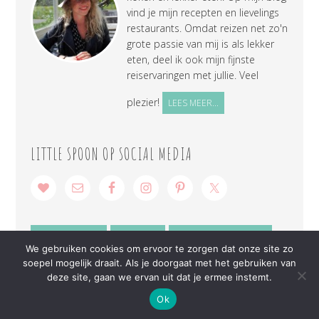
vind je mijn recepten en lievelings
restaurants. Omdat reizen net zo'n
grote passie van mij is als lekker
eten, deel ik ook mijn fijnste
reiservaringen met jullie. Veel
plezier!
LEES MEER...
LITTLE SPOON OP SOCIAL MEDIA
SAMENWERKEN
CONTACT
PRIVACY VERKLARING
We gebruiken cookies om ervoor te zorgen dat onze site zo
soepel mogelijk draait. Als je doorgaat met het gebruiken van
deze site, gaan we ervan uit dat je ermee instemt.
Ok
COPYRIGHT © 2026 ·
LITTLE SPOON