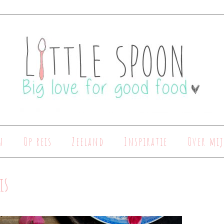
n
Op reis
Zeeland
Inspiratie
Over mij
is