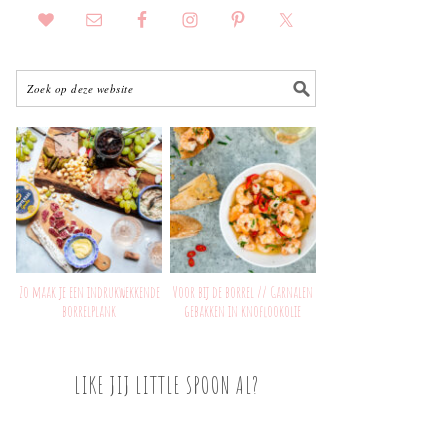
Zo maak je een indrukwekkende
Voor bij de borrel // Garnalen
borrelplank
gebakken in knoflookolie
LIKE JIJ LITTLE SPOON AL?