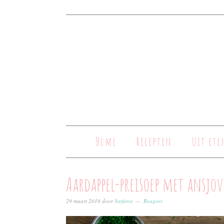
Home
Recepten
Uit ete
Aardappel-preisoep met ansjov
29 maart 2018
door
Stefanie
Reageer