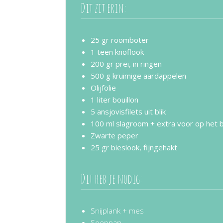
Dit zit erin:
25 gr roomboter
1 teen knoflook
200 gr prei, in ringen
500 g kruimige aardappelen
Olijfolie
1 liter bouillon
5 ansjovisfilets uit blik
100 ml slagroom + extra voor op het 
Zwarte peper
25 gr bieslook, fijngehakt
Dit heb je nodig:
Snijplank + mes
Soeppan