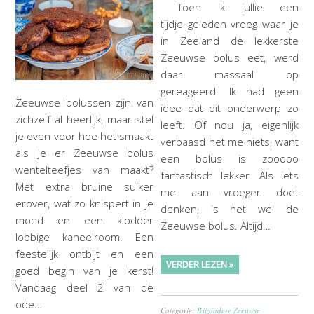
Toen ik jullie een
tijdje geleden vroeg waar je
in Zeeland de lekkerste
Zeeuwse bolus eet, werd
daar massaal op
gereageerd. Ik had geen
Zeeuwse bolussen zijn van
idee dat dit onderwerp zo
zichzelf al heerlijk, maar stel
leeft. Of nou ja, eigenlijk
je even voor hoe het smaakt
verbaasd het me niets, want
als je er Zeeuwse bolus
een bolus is zooooo
wentelteefjes van maakt?
fantastisch lekker. Als iets
Met extra bruine suiker
me aan vroeger doet
erover, wat zo knispert in je
denken, is het wel de
mond en een klodder
Zeeuwse bolus. Altijd…
lobbige kaneelroom. Een
feestelijk ontbijt en een
VERDER LEZEN »
goed begin van je kerst!
Vandaag deel 2 van de
ode…
Categorie:
Bijzondere Zeeuwse