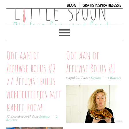
|
BLOG
GRATIS INSPIRATIESESSIE
Ode aan de
Ode aan de
Zeeuwse bolus #2
Zeeuwse Bolus #1
// Zeeuwse bolus
8 april 2017
door
Stefanie
4 Reacties
wentelteefjes met
kaneelroom
17 december 2017
door
Stefanie
2
Reacties