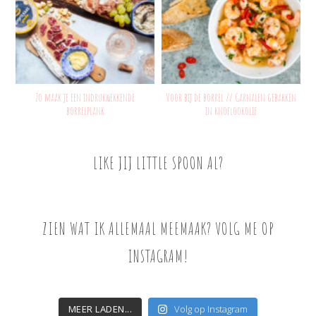
Zo maak je een indrukwekkende
Voor bij de borrel // Garnalen gebakken
borrelplank
in knoflookolie
LIKE JIJ LITTLE SPOON AL?
ZIEN WAT IK ALLEMAAL MEEMAAK? VOLG ME OP
INSTAGRAM!
MEER LADEN...
Volg op Instagram