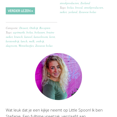
streekproducten
,
Zeeland
Tags:
bolus
,
brood
,
streekproducten
,
VERDER LEZEN »
suiker
,
zeeland
,
Zeeuwse bolus
Categorie:
Dessert
,
Ontbijt
,
Recepten
Tags:
agrimarkt
,
bolus
,
bolussen
,
bruine
suiker
,
brunch
,
kaneel
,
kaneelroom
,
kerst
,
kerstontbijt
,
lunch
,
melk
,
ontbijt
,
slagroom
,
Wentelteefjes
,
Zeeuwse bolus
Wat leuk dat je een kijkje neemt op Little Spoon! Ik ben
Stefanie. Een fulltime vreetzak, verslaafd aan