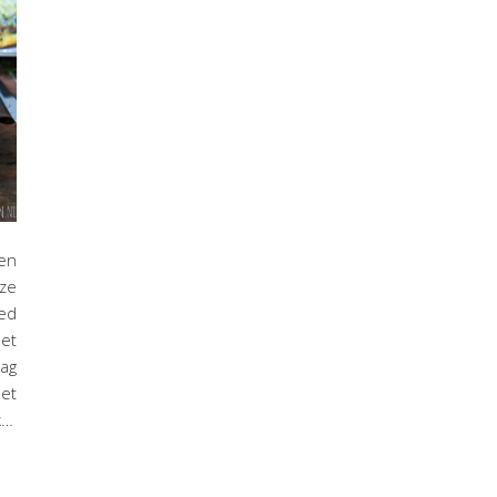
en
eze
ed
het
ag
met
k…