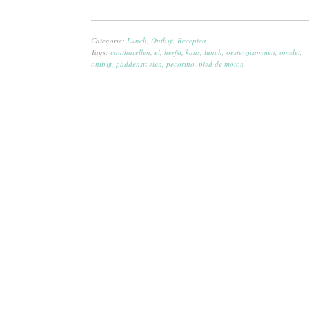
Categorie:
Lunch
,
Ontbijt
,
Recepten
Tags:
cantharellen
,
ei
,
herfst
,
kaas
,
lunch
,
oesterzwammen
,
omelet
,
ontbijt
,
paddenstoelen
,
pecorino
,
pied de moton