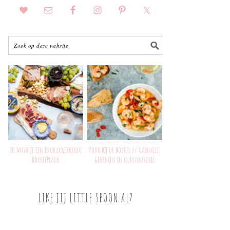
Zo maak je een indrukwekkende
Voor bij de borrel // Garnalen
borrelplank
gebakken in knoflookolie
LIKE JIJ LITTLE SPOON AL?