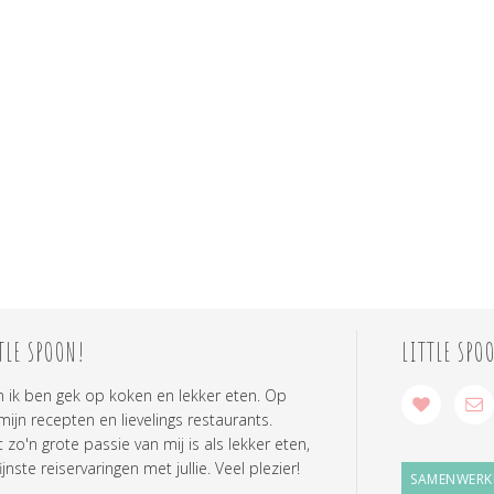
TLE SPOON!
LITTLE SPO
n ik ben gek op koken en lekker eten. Op
 mijn recepten en lievelings restaurants.
zo'n grote passie van mij is als lekker eten,
ijnste reiservaringen met jullie. Veel plezier!
SAMENWERK