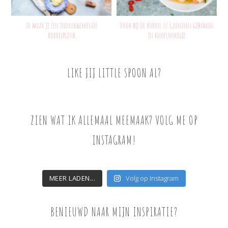
Zo maak je een indrukwekkende
Voor bij de borrel // Garnalen gebakken
borrelplank
in knoflookolie
LIKE JIJ LITTLE SPOON AL?
ZIEN WAT IK ALLEMAAL MEEMAAK? VOLG ME OP
INSTAGRAM!
MEER LADEN...
Volg op Instagram
BENIEUWD NAAR MIJN INSPIRATIE?