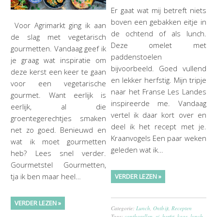
Er gaat wat mij betreft niets
boven een gebakken eitje in
Voor Agrimarkt ging ik aan
de ochtend of als lunch.
de slag met vegetarisch
Deze omelet met
gourmetten. Vandaag geef ik
paddenstoelen
je graag wat inspiratie om
bijvoorbeeld. Goed vullend
deze kerst een keer te gaan
en lekker herfstig. Mijn tripje
voor een vegetarische
naar het Franse Les Landes
gourmet. Want eerlijk is
inspireerde me. Vandaag
eerlijk, al die
vertel ik daar kort over en
groentegerechtjes smaken
deel ik het recept met je.
net zo goed. Benieuwd en
Kraanvogels Een paar weken
wat ik moet gourmetten
geleden wat ik…
heb? Lees snel verder.
Gourmetstel Gourmetten,
tja ik ben maar heel…
VERDER LEZEN »
VERDER LEZEN »
Categorie:
Lunch
,
Ontbijt
,
Recepten
Tags:
cantharellen
,
ei
,
herfst
,
kaas
,
lunch
,