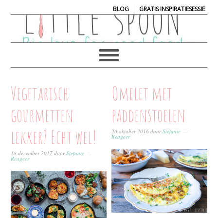
|
BLOG
GRATIS INSPIRATIESESSIE
Vegetarisch
Omelet met
gourmetten
paddenstoelen
lekker? Echt wel!
20 oktober 2016
door
Stefanie
Reageer
18 december 2017
door
Stefanie
Reageer