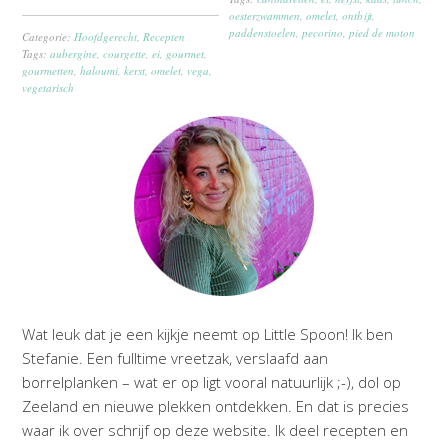
oesterzwammen
,
omelet
,
ontbijt
,
paddenstoelen
,
pecorino
,
pied de moton
Categorie:
Hoofdgerecht
,
Recepten
Tags:
aubergine
,
courgette
,
ei
,
gourmet
,
gourmetten
,
haloumi
,
kerst
,
omelet
,
vega
,
vegetarisch
Wat leuk dat je een kijkje neemt op Little Spoon! Ik ben
Stefanie. Een fulltime vreetzak, verslaafd aan
borrelplanken – wat er op ligt vooral natuurlijk ;-), dol op
Zeeland en nieuwe plekken ontdekken. En dat is precies
waar ik over schrijf op deze website. Ik deel recepten en