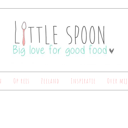
n
Op reis
Zeeland
Inspiratie
Over mij
e