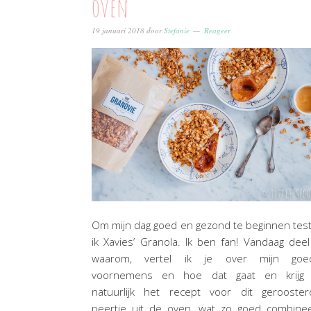
oven
19 januari 2018
door
Stefanie
Reageer
Om mijn dag goed en gezond te beginnen tes
ik Xavies’ Granola. Ik ben fan! Vandaag deel
waarom, vertel ik je over mijn goe
voornemens en hoe dat gaat en krijg 
natuurlijk het recept voor dit gerooster
peertje uit de oven, wat zo goed combinee