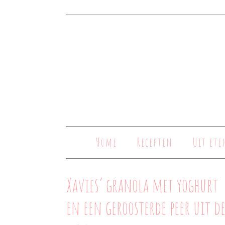
Home
Recepten
Uit ete
Xavies’ granola met yoghurt
en een geroosterde peer uit d