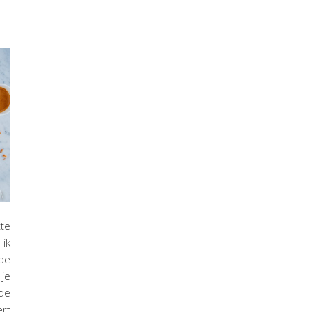
tte
 ik
de
je
de
rt