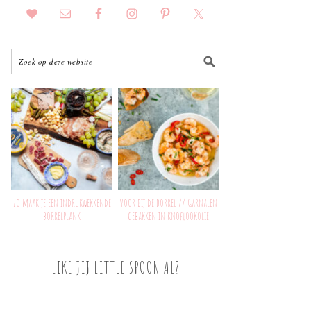
Zo maak je een indrukwekkende
Voor bij de borrel // Garnalen
borrelplank
gebakken in knoflookolie
LIKE JIJ LITTLE SPOON AL?