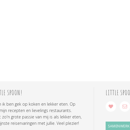
TLE SPOON!
LITTLE SPO
n ik ben gek op koken en lekker eten. Op
 mijn recepten en lievelings restaurants.
zo'n grote passie van mij is als lekker eten,
ijnste reiservaringen met jullie. Veel plezier!
SAMENWERK