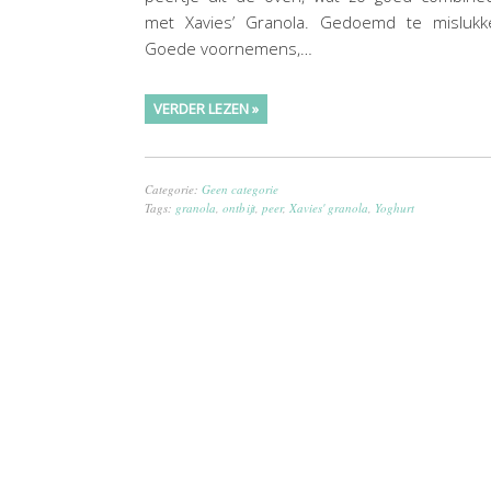
met Xavies’ Granola. Gedoemd te mislukk
Goede voornemens,…
VERDER LEZEN »
Categorie:
Geen categorie
Tags:
granola
,
ontbijt
,
peer
,
Xavies' granola
,
Yoghurt