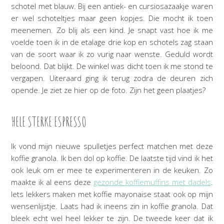
schotel met blauw. Bij een antiek- en cursiosazaakje waren
er wel schoteltjes maar geen kopjes. Die mocht ik toen
meenemen. Zo blij als een kind. Je snapt vast hoe ik me
voelde toen ik in de etalage drie kop en schotels zag staan
van de soort waar ik zo vurig naar wenste. Geduld wordt
beloond. Dat blijkt. De winkel was dicht toen ik me stond te
vergapen. Uiteraard ging ik terug zodra de deuren zich
opende. Je ziet ze hier op de foto. Zijn het geen plaatjes?
HELE STERKE ESPRESSO
Ik vond mijn nieuwe spulletjes perfect matchen met deze
koffie granola. Ik ben dol op koffie. De laatste tijd vind ik het
ook leuk om er mee te experimenteren in de keuken. Zo
maakte ik al eens deze
gezonde koffiemuffins met dadels
.
Iets lekkers maken met koffie mayonaise staat ook op mijn
wensenlijstje. Laats had ik ineens zin in koffie granola. Dat
bleek echt wel heel lekker te zijn. De tweede keer dat ik