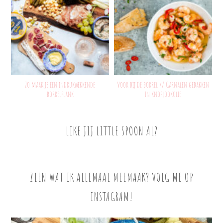
Zo maak je een indrukwekkende
Voor bij de borrel // Garnalen gebakken
borrelplank
in knoflookolie
LIKE JIJ LITTLE SPOON AL?
ZIEN WAT IK ALLEMAAL MEEMAAK? VOLG ME OP
INSTAGRAM!