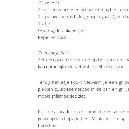
Dit zit er in:
2 plakken zuurdesembrood, dit mag best een 
1 rijpe avocado, ik beleg graag royaal ;-), een 
1 eitje
Gedroogde chilippertjes
Peper en zout
Zo maak je het:
Zet een pan met het eitje op het vuur en kook
kan natuurlijk ook. Net wat je zelf lekker vindt.
Terwijl het eitje kookt, verwarm je een gril
plakken zuurdesembrood in de pan en grill j
mooie grillstreepjes ziet.
Prak de avocado in een kommetje en smeer 
gedroogde chilipepertjes. Maak het zo spic
boterham.