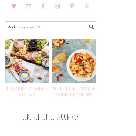
Zo maak je een indrukwekkende
Voor bij de borrel // Garnalen
borrelplank
gebakken in knoflookolie
LIKE JIJ LITTLE SPOON AL?