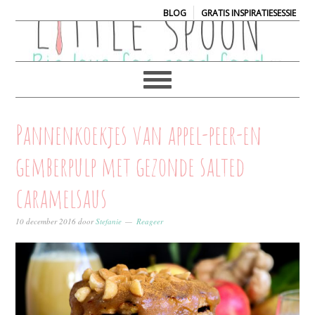
|
BLOG
GRATIS INSPIRATIESESSIE
Pannenkoekjes van appel-peer-en
gemberpulp met gezonde salted
caramelsaus
10 december 2016
door
Stefanie
Reageer