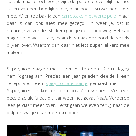
Laat ik maar direct eerlijk zijn, de pulp die overblijft na het
juicen van een heerlijk sapje, daar doe ik vrijwel nooit iets
mee. Af en toe bak ik een
carrotcake met wortelpulp
, maar
daar is dan ook alles mee gezegd. En weet je, dat is
natuurlijk zo zonde. Stiekem gooi je een hoop weg. Het sap
mag er dan wel uit zijn, maar de smaak en vooral de vezels
blijven over. Waarom dan daar niet iets super lekkers mee
maken?
SuperJuicer daagde me uit om dit te doen. Die uitdaging
nam ik graag aan. Precies een jaar geleden deelde ik een
recept voor een
spicy tomatensapje
gemaakt met mijn
SuperJuicer. Je kon er toen ook één winnen. Met een
beetje geluk, is dat dit jaar weer het geval.
Yeah
! Verderop
lees je daar meer over. Eerst gaan we even terug naar de
pulp en wat je daar mee kunt doen.