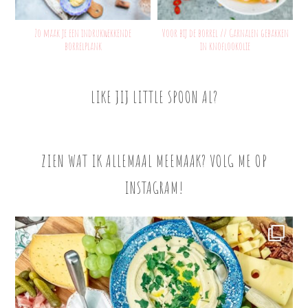
Zo maak je een indrukwekkende
Voor bij de borrel // Garnalen gebakken
borrelplank
in knoflookolie
LIKE JIJ LITTLE SPOON AL?
ZIEN WAT IK ALLEMAAL MEEMAAK? VOLG ME OP
INSTAGRAM!