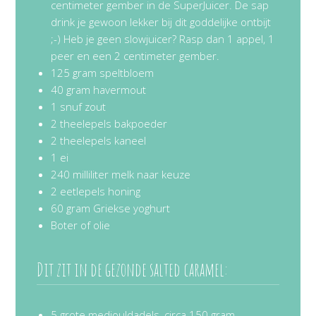
centimeter gember in de SuperJuicer. De sap
drink je gewoon lekker bij dit goddelijke ontbijt
;-) Heb je geen slowjuicer? Rasp dan 1 appel, 1
peer en een 2 centimeter gember.
125 gram speltbloem
40 gram havermout
1 snuf zout
2 theelepels bakpoeder
2 theelepels kaneel
1 ei
240 milliliter melk naar keuze
2 eetlepels honing
60 gram Griekse yoghurt
Boter of olie
Dit zit in de gezonde salted caramel:
5 grote medjouldadels, circa 150 gram