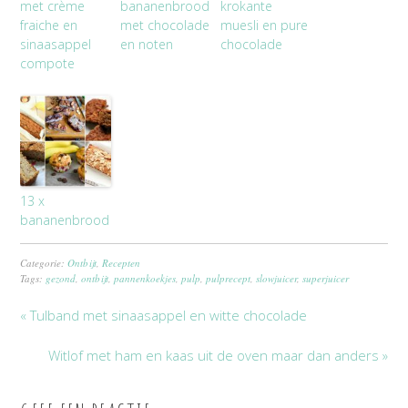
met crème
bananenbrood
krokante
fraiche en
met chocolade
muesli en pure
sinaasappel
en noten
chocolade
compote
13 x
bananenbrood
Categorie:
Ontbijt
,
Recepten
Tags:
gezond
,
ontbijt
,
pannenkoekjes
,
pulp
,
pulprecept
,
slowjuicer
,
superjuicer
« Tulband met sinaasappel en witte chocolade
Witlof met ham en kaas uit de oven maar dan anders »