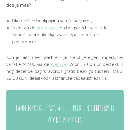
doe je mee?
Like de Facebookpagina van SuperJuicer;
Stem via de
actiepagina
op het gerecht van Little
Spoon: pannenkoekjes van appel-, peer- en
gemberpulp.
Kun je niet meer wachten? Je koopt je eigen SuperJuicer
vanaf €247,00 via de
website
. Voor 12.00 uur besteld, is
nog dezelfde dag ’s avonds gratis bezorgd tussen 18.00-
22.00 uur. Ideaal voor lastminute cadeaustress ;-).
PANNENKOEKJES VAN APPEL-, PEER- EN GEMBERPULP
VOOR 2 PERSONEN