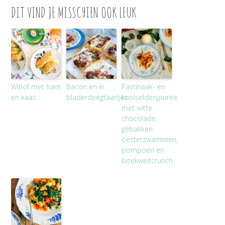
DIT VIND JE MISSCHIEN OOK LEUK
Witlof met ham
Bacon en ei
Pastinaak- en
en kaas
bladerdeegtaartjes
knolselderijpuree
met witte
chocolade,
gebakken
oesterzwammen,
pompoen en
boekweitcrunch