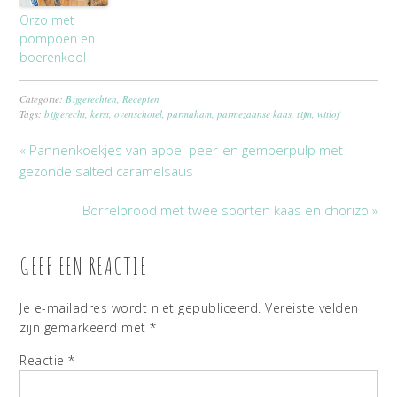
Orzo met
pompoen en
boerenkool
Categorie:
Bijgerechten
,
Recepten
Tags:
bijgerecht
,
kerst
,
ovenschotel
,
parmaham
,
parmezaanse kaas
,
tijm
,
witlof
« Pannenkoekjes van appel-peer-en gemberpulp met
gezonde salted caramelsaus
Borrelbrood met twee soorten kaas en chorizo »
GEEF EEN REACTIE
Je e-mailadres wordt niet gepubliceerd.
Vereiste velden
zijn gemarkeerd met
*
Reactie
*