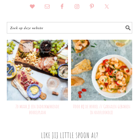
Zo maak je een indrukwekkende
Voor bij de borrel // Garnalen gebakken
borrelplank
in knoflookolie
LIKE JIJ LITTLE SPOON AL?