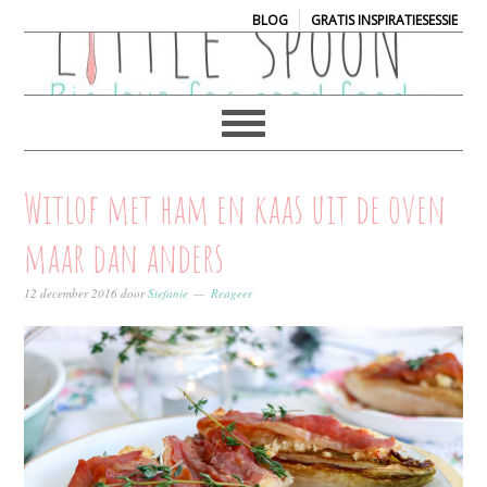
|
BLOG
GRATIS INSPIRATIESESSIE
Witlof met ham en kaas uit de oven
maar dan anders
12 december 2016
door
Stefanie
Reageer