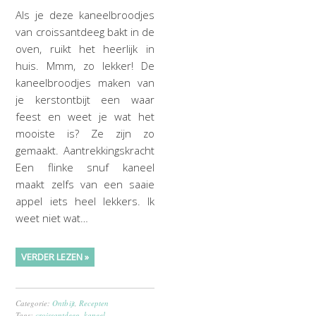
Als je deze kaneelbroodjes
van croissantdeeg bakt in de
oven, ruikt het heerlijk in
huis. Mmm, zo lekker! De
kaneelbroodjes maken van
je kerstontbijt een waar
feest en weet je wat het
mooiste is? Ze zijn zo
gemaakt. Aantrekkingskracht
Een flinke snuf kaneel
maakt zelfs van een saaie
appel iets heel lekkers. Ik
weet niet wat…
VERDER LEZEN »
Categorie:
Ontbijt
,
Recepten
Tags:
croissantdeeg
,
kaneel
,