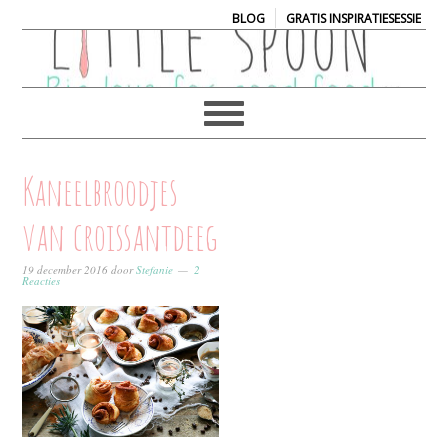
|
BLOG
GRATIS INSPIRATIESESSIE
Kaneelbroodjes
van croissantdeeg
19 december 2016
door
Stefanie
2
Reacties