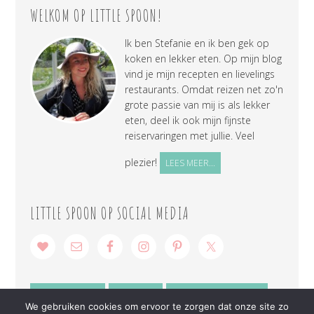
WELKOM OP LITTLE SPOON!
Ik ben Stefanie en ik ben gek op
koken en lekker eten. Op mijn blog
vind je mijn recepten en lievelings
restaurants. Omdat reizen net zo'n
grote passie van mij is als lekker
eten, deel ik ook mijn fijnste
reiservaringen met jullie. Veel
plezier!
LEES MEER...
LITTLE SPOON OP SOCIAL MEDIA
SAMENWERKEN
CONTACT
PRIVACY VERKLARING
We gebruiken cookies om ervoor te zorgen dat onze site zo