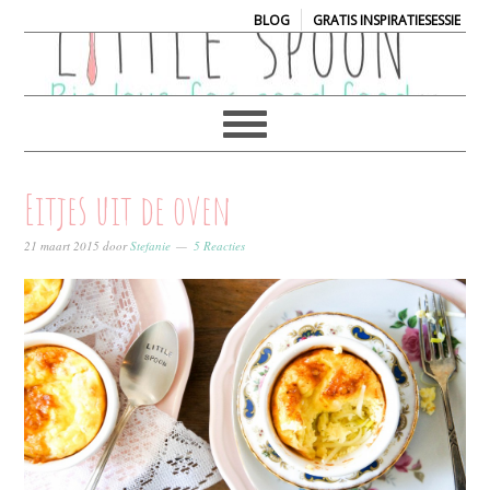
|
BLOG
GRATIS INSPIRATIESESSIE
Eitjes uit de oven
21 maart 2015
door
Stefanie
5 Reacties