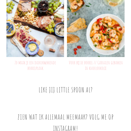
Zo maak je een indrukwekkende
Voor bij de borrel // Garnalen gebakken
borrelplank
in knoflookolie
LIKE JIJ LITTLE SPOON AL?
ZIEN WAT IK ALLEMAAL MEEMAAK? VOLG ME OP
INSTAGRAM!