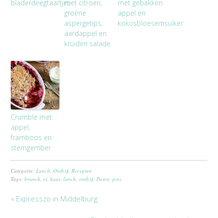
bladerdeegtaartjes
met citroen,
met gebakken
groene
appel en
aspergetips,
kokosbloesemsuiker
aardappel en
kruiden salade
Crumble met
appel,
framboos en
stemgember
Categorie:
Lunch
,
Ontbijt
,
Recepten
Tags:
brunch
,
ei
,
kaas
,
lunch
,
ontbijt
,
Pasen
,
prei
« Expresszo in Middelburg