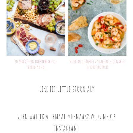
Zo maak je een indrukwekkende
Voor bij de borrel // Garnalen gebakken
borrelplank
in knoflookolie
LIKE JIJ LITTLE SPOON AL?
ZIEN WAT IK ALLEMAAL MEEMAAK? VOLG ME OP
INSTAGRAM!