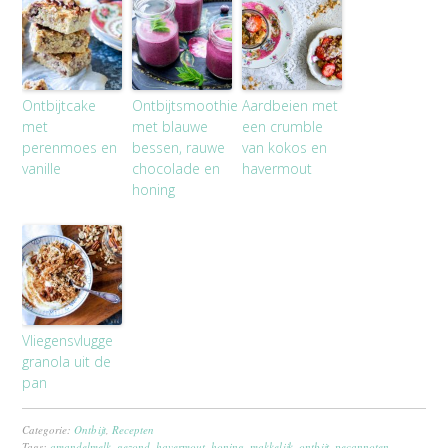
Ontbijtcake
Ontbijtsmoothie
Aardbeien met
met
met blauwe
een crumble
perenmoes en
bessen, rauwe
van kokos en
vanille
chocolade en
havermout
honing
Vliegensvlugge
granola uit de
pan
Categorie:
Ontbijt
,
Recepten
Tags:
amandelmelk
,
gezond
,
havermout
,
honing
,
makkelijk
,
ontbijt
,
pecannoten
,