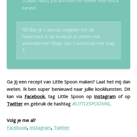
stukjes Nākd, pecannoten en lekker veel extra
kaneel.
TIP! Ben je ’s avonds vergeten om de
havermout in de koelkast te zetten met
amandelmelk? Begin dan ’s ochtends met stap
3.
Ga jij een recept van Little Spoon maken? Laat het mij dan
weten. Ik ben super benieuwd naar jullie kookkunsten. Dit
kan via
Facebook
, tag Little Spoon op
Instagram
of op
Twitter
en gebruik de hashtag
#LITTLESPOONNL
.
Volg je me al?
Facebook
,
Instagram
,
Twitter