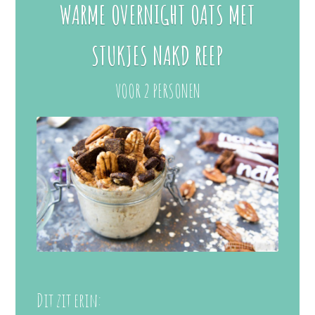
WARME OVERNIGHT OATS MET
STUKJES NAKD REEP
VOOR 2 PERSONEN
Dit zit erin: