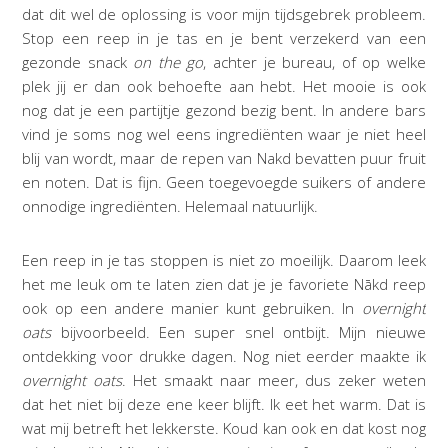
dat dit wel de oplossing is voor mijn tijdsgebrek probleem.
Stop een reep in je tas en je bent verzekerd van een
gezonde snack
on the go
, achter je bureau, of op welke
plek jij er dan ook behoefte aan hebt. Het mooie is ook
nog dat je een partijtje gezond bezig bent. In andere bars
vind je soms nog wel eens ingrediënten waar je niet heel
blij van wordt, maar de repen van Nakd bevatten puur fruit
en noten. Dat is fijn. Geen toegevoegde suikers of andere
onnodige ingrediënten. Helemaal natuurlijk.
Een reep in je tas stoppen is niet zo moeilijk. Daarom leek
het me leuk om te laten zien dat je je favoriete Nākd reep
ook op een andere manier kunt gebruiken. In
overnight
oats
bijvoorbeeld. Een super snel ontbijt. Mijn nieuwe
ontdekking voor drukke dagen. Nog niet eerder maakte ik
overnight oats
. Het smaakt naar meer, dus zeker weten
dat het niet bij deze ene keer blijft. Ik eet het warm. Dat is
wat mij betreft het lekkerste. Koud kan ook en dat kost nog