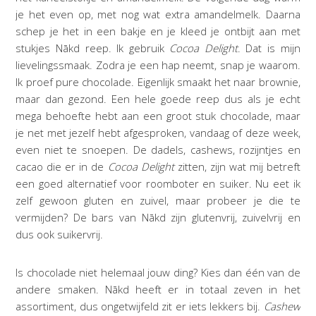
je het even op, met nog wat extra amandelmelk. Daarna
schep je het in een bakje en je kleed je ontbijt aan met
stukjes Nākd reep. Ik gebruik
Cocoa Delight
. Dat is mijn
lievelingssmaak. Zodra je een hap neemt, snap je waarom.
Ik proef pure chocolade. Eigenlijk smaakt het naar brownie,
maar dan gezond. Een hele goede reep dus als je echt
mega behoefte hebt aan een groot stuk chocolade, maar
je net met jezelf hebt afgesproken, vandaag of deze week,
even niet te snoepen. De dadels, cashews, rozijntjes en
cacao die er in de
Cocoa Delight
zitten, zijn wat mij betreft
een goed alternatief voor roomboter en suiker. Nu eet ik
zelf gewoon gluten en zuivel, maar probeer je die te
vermijden? De bars van Nākd zijn glutenvrij, zuivelvrij en
dus ook suikervrij.
Is chocolade niet helemaal jouw ding? Kies dan één van de
andere smaken. Nākd heeft er in totaal zeven in het
assortiment, dus ongetwijfeld zit er iets lekkers bij.
Cashew