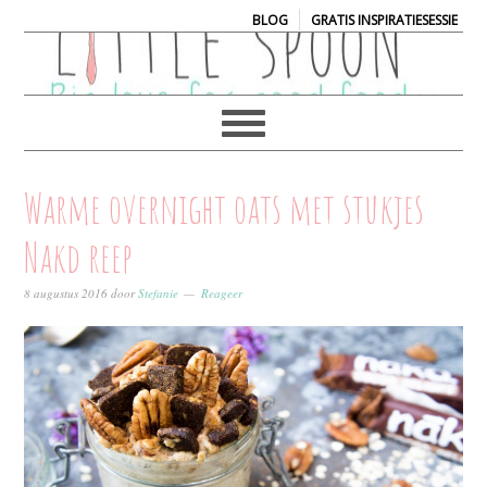
|
BLOG
GRATIS INSPIRATIESESSIE
Warme overnight oats met stukjes
Nakd reep
8 augustus 2016
door
Stefanie
Reageer