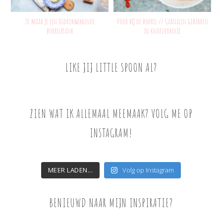
Zo maak je een indrukwekkende
Voor bij de borrel // Garnalen gebakken
borrelplank
in knoflookolie
LIKE JIJ LITTLE SPOON AL?
ZIEN WAT IK ALLEMAAL MEEMAAK? VOLG ME OP
INSTAGRAM!
MEER LADEN...
Volg op Instagram
BENIEUWD NAAR MIJN INSPIRATIE?