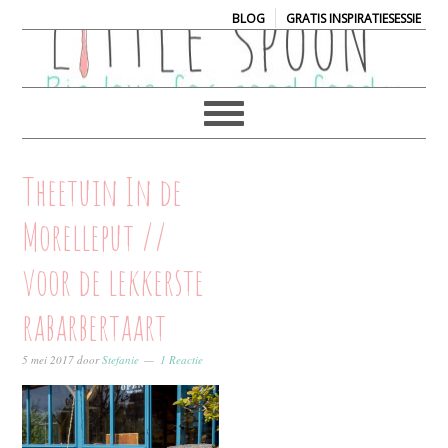
|
BLOG
GRATIS INSPIRATIESESSIE
Theetuin In de
Morelleput //
voor de lekkerste
rabarbertaart
5 mei 2017
door
Stefanie
1 Reactie