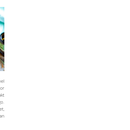
wel
oor
akt
go.
et,
aan