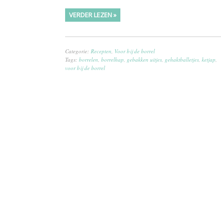
VERDER LEZEN »
Categorie:
Recepten
,
Voor bij de borrel
Tags:
borrelen
,
borrelhap
,
gebakken uitjes
,
gehaktballetjes
,
ketjap
,
voor bij de borrel