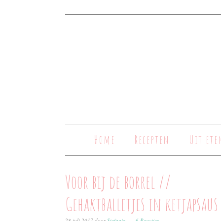
Home
Recepten
Uit ete
Voor bij de borrel //
Gehaktballetjes in ketjapsaus
28 juli 2017
door
Stefanie
6 Reacties