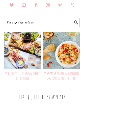
Zo maak je een indrukwekkende
Voor bij de borrel // Garnalen
borrelplank
gebakken in knoflookolie
LIKE JIJ LITTLE SPOON AL?