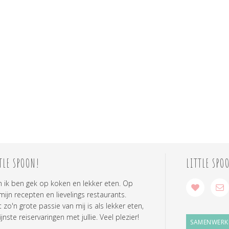
TLE SPOON!
LITTLE SPO
n ik ben gek op koken en lekker eten. Op
 mijn recepten en lievelings restaurants.
zo'n grote passie van mij is als lekker eten,
ijnste reiservaringen met jullie. Veel plezier!
SAMENWERK