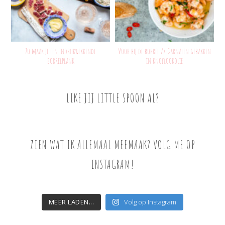
Zo maak je een indrukwekkende
Voor bij de borrel // Garnalen gebakken
borrelplank
in knoflookolie
LIKE JIJ LITTLE SPOON AL?
ZIEN WAT IK ALLEMAAL MEEMAAK? VOLG ME OP
INSTAGRAM!
MEER LADEN...
Volg op Instagram