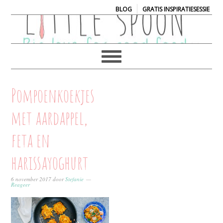
|
BLOG
GRATIS INSPIRATIESESSIE
Pompoenkoekjes
met aardappel,
feta en
harissayoghurt
6 november 2017
door
Stefanie
Reageer