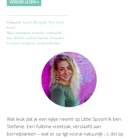
VERDER LEZEN »
Categorie:
Lunch
,
Recepten
,
Voor bij de
borrel
Tags:
aardappel
,
borrelen
,
cookinglife
,
feta
,
Griekse yoghurt
,
harissa
,
koriander
,
le creuset
,
pompoen
,
pompoenkoekjes
Wat leuk dat je een kijkje neemt op Little Spoon! Ik ben
Stefanie. Een fulltime vreetzak, verslaafd aan
borrelplanken – wat er op ligt vooral natuurlijk ;-), dol op