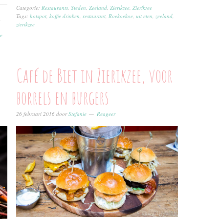
Categorie:
Restaurants
,
Steden
,
Zeeland
,
Zierikzee
,
Zierikzee
Tags:
hotspot
,
koffie drinken
,
restaurant
,
Roekoekoe
,
uit eten
,
zeeland
,
,
zierikzee
ee
Café de Biet in Zierikzee, voor
borrels en burgers
26 februari 2016
door
Stefanie
Reageer