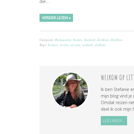
die…
VERDER LEZEN »
Categorie:
Restaurants
,
Steden
,
Zeeland
,
Zierikzee
,
Zierikzee
Tags:
hotspot
,
review
,
uit eten
,
zeeland
,
zierikzee
WELKOM OP LIT
Ik ben Stefanie e
mijn blog vind je
Omdat reizen net 
deel ik ook mijn f
LEES MEER...