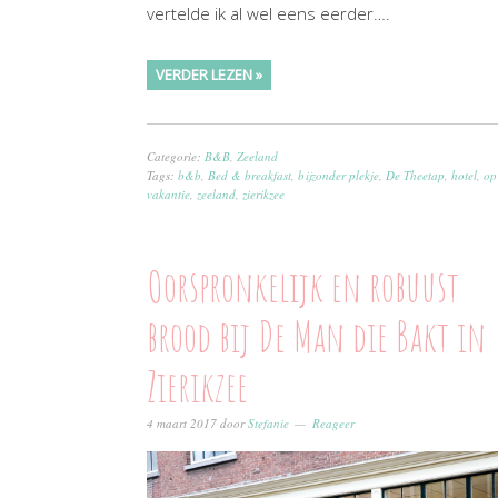
vertelde ik al wel eens eerder….
VERDER LEZEN »
Categorie:
B&B
,
Zeeland
Tags:
b&b
,
Bed & breakfast
,
bijzonder plekje
,
De Theetap
,
hotel
,
op
vakantie
,
zeeland
,
zierikzee
Oorspronkelijk en robuust
brood bij De Man die Bakt in
Zierikzee
4 maart 2017
door
Stefanie
Reageer