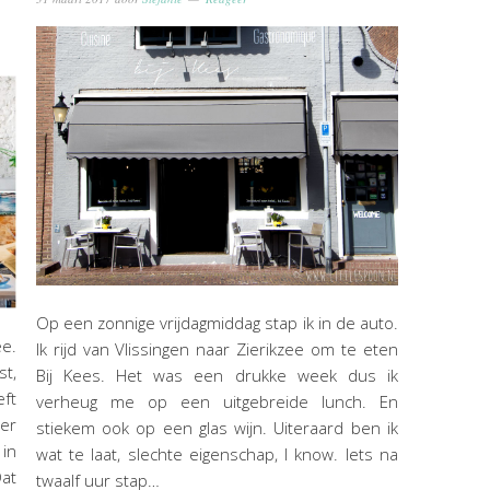
Op een zonnige vrijdagmiddag stap ik in de auto.
ee.
Ik rijd van Vlissingen naar Zierikzee om te eten
t,
Bij Kees. Het was een drukke week dus ik
eft
verheug me op een uitgebreide lunch. En
ver
stiekem ook op een glas wijn. Uiteraard ben ik
in
wat te laat, slechte eigenschap, I know. Iets na
Dat
twaalf uur stap…