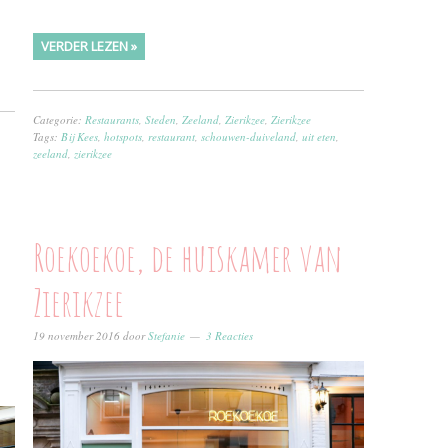
VERDER LEZEN »
Categorie:
Restaurants
,
Steden
,
Zeeland
,
Zierikzee
,
Zierikzee
Tags:
Bij Kees
,
hotspots
,
restaurant
,
schouwen-duiveland
,
uit eten
,
zeeland
,
zierikzee
Roekoekoe, de huiskamer van
Zierikzee
19 november 2016
door
Stefanie
3 Reacties