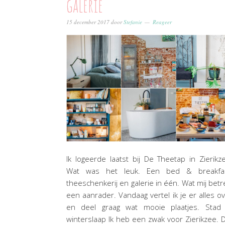
galerie
15 december 2017
door
Stefanie
Reageer
Ik logeerde laatst bij De Theetap in Zierikz
Wat was het leuk. Een bed & breakfas
theeschenkerij en galerie in één. Wat mij betr
een aanrader. Vandaag vertel ik je er alles o
en deel graag wat mooie plaatjes. Stad 
winterslaap Ik heb een zwak voor Zierikzee. 