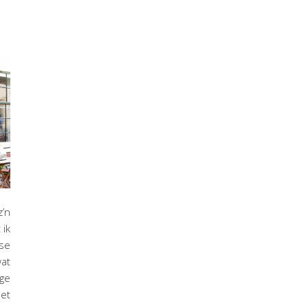
z’n
 ik
se
wat
ige
met