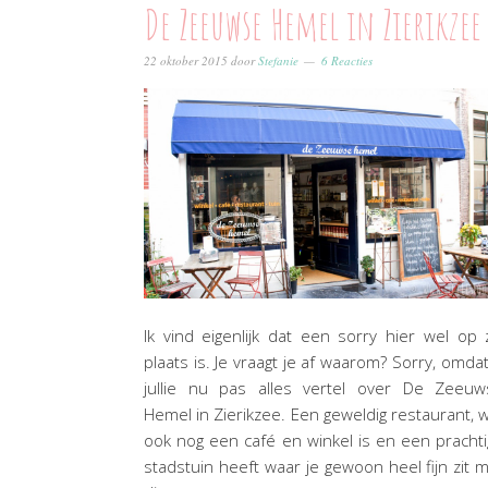
De Zeeuwse Hemel in Zierikzee
22 oktober 2015
door
Stefanie
6 Reacties
Ik vind eigenlijk dat een sorry hier wel op 
plaats is. Je vraagt je af waarom? Sorry, omdat
jullie nu pas alles vertel over De Zeeuw
Hemel in Zierikzee. Een geweldig restaurant, 
ook nog een café en winkel is en een pracht
stadstuin heeft waar je gewoon heel fijn zit 