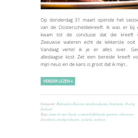
Op donderdag 31 maart opende het seizo
van de Oosterscheldekreeft. Ik was er bij
kwam tot de conclusie dat die kreeft u
Zeeuwse wateren echt de lekkerste ooit i
Vandaag vertel ik je er alles over. Ge
alledaagse kost Zet een bereide kreeft vo
mijn neus en de kans is groot dat ik mijn…
VERDER LEZEN »
Categorie:
Bijzondere Zeeuwse streekproducten
,
Inspiratie
,
Overig
,
Zeeland
Tags:
fruits de mer
,
kreeft
,
oosterscheldekreeft
,
persreis
,
schouwen-
duiveland
,
streekproducten
,
zeeland
,
zierikzee