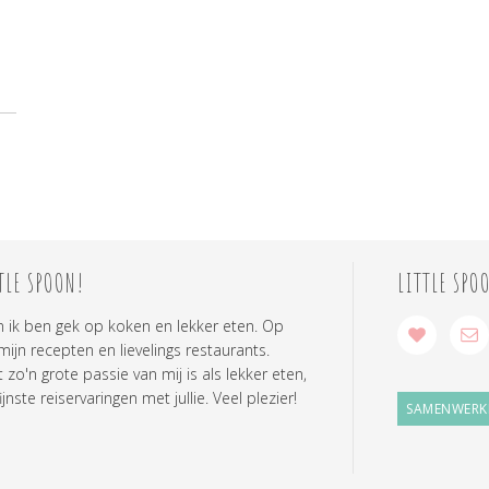
TLE SPOON!
LITTLE SPO
n ik ben gek op koken en lekker eten. Op
 mijn recepten en lievelings restaurants.
zo'n grote passie van mij is als lekker eten,
ijnste reiservaringen met jullie. Veel plezier!
SAMENWERK