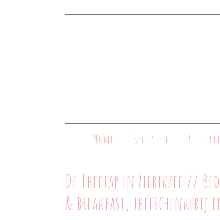
Home
Recepten
Uit ete
De Theetap in Zierikzee // Bed
& breakfast, theeschenkerij e