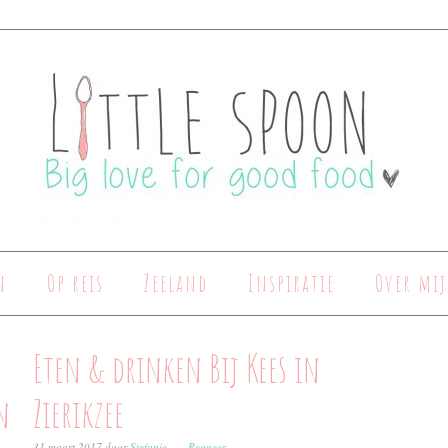
n
Op reis
Zeeland
Inspiratie
Over mij
Eten & drinken Bij Kees in
n
Zierikzee
31 maart 2017
door
Stefanie
Reageer