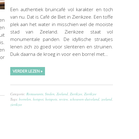
Een authentiek bruincafé vol karakter en toch
van nu. Dat is Café de Biet in Zierikzee. Een toffe
en
plek aan het water in misschien wel de mooiste
 en
stad van Zeeland. Zierikzee staat vol
it
monumentale panden. De idyllische straatjes
s.
lenen zich zo goed voor slenteren en struinen.
en
Duik daarna de kroeg in voor een borrel met…
or
VERDER LEZEN »
Categorie:
Restaurants
,
Steden
,
Zeeland
,
Zierikzee
,
Zierikzee
Tags:
borrelen
,
hotspot
,
hotspots
,
review
,
schouwen-duiveland
,
zeeland
,
zierikzee