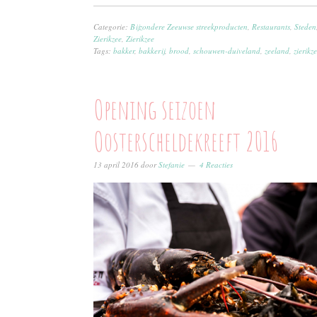
Categorie:
Bijzondere Zeeuwse streekproducten
,
Restaurants
,
Steden
Zierikzee
,
Zierikzee
Tags:
bakker
,
bakkerij
,
brood
,
schouwen-duiveland
,
zeeland
,
zierikz
Opening seizoen
Oosterscheldekreeft 2016
13 april 2016
door
Stefanie
4 Reacties