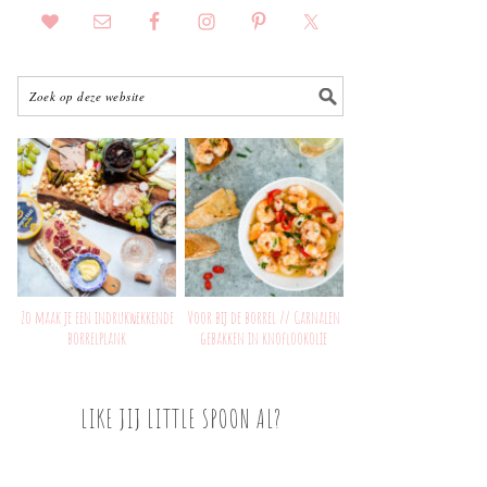
Zo maak je een indrukwekkende
Voor bij de borrel // Garnalen
borrelplank
gebakken in knoflookolie
LIKE JIJ LITTLE SPOON AL?