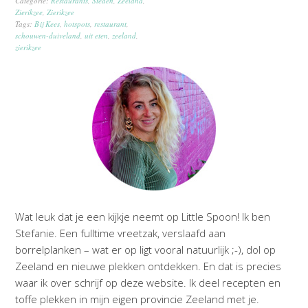
Categorie:
Restaurants
,
Steden
,
Zeeland
,
Zierikzee
,
Zierikzee
Tags:
Bij Kees
,
hotspots
,
restaurant
,
schouwen-duiveland
,
uit eten
,
zeeland
,
zierikzee
Wat leuk dat je een kijkje neemt op Little Spoon! Ik ben
Stefanie. Een fulltime vreetzak, verslaafd aan
borrelplanken – wat er op ligt vooral natuurlijk ;-), dol op
Zeeland en nieuwe plekken ontdekken. En dat is precies
waar ik over schrijf op deze website. Ik deel recepten en
toffe plekken in mijn eigen provincie Zeeland met je.