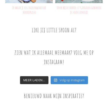
Zo maak je een indrukwekkende
Voor bij de borrel // Garnalen gebakken
borrelplank
in knoflookolie
LIKE JIJ LITTLE SPOON AL?
ZIEN WAT IK ALLEMAAL MEEMAAK? VOLG ME OP
INSTAGRAM!
MEER LADEN...
Volg op Instagram
BENIEUWD NAAR MIJN INSPIRATIE?