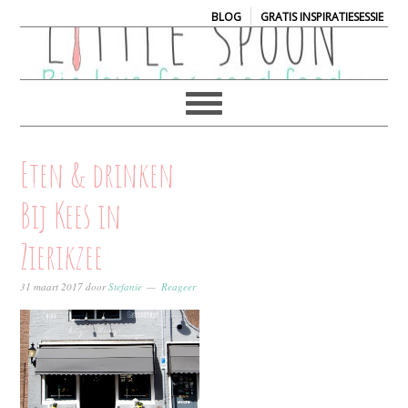
|
BLOG
GRATIS INSPIRATIESESSIE
Eten & drinken
Bij Kees in
Zierikzee
31 maart 2017
door
Stefanie
Reageer