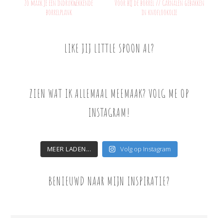
Zo maak je een indrukwekkende
Voor bij de borrel // Garnalen gebakken
borrelplank
in knoflookolie
LIKE JIJ LITTLE SPOON AL?
ZIEN WAT IK ALLEMAAL MEEMAAK? VOLG ME OP
INSTAGRAM!
MEER LADEN...
Volg op Instagram
BENIEUWD NAAR MIJN INSPIRATIE?