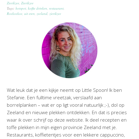
Zierikzee
,
Zierikzee
Tags:
hotspot
,
koffie drinken
,
restaurant
,
Roekoekoe
,
uit eten
,
zeeland
,
zierikzee
Wat leuk dat je een kijkje neemt op Little Spoon! Ik ben
Stefanie. Een fulltime vreetzak, verslaafd aan
borrelplanken – wat er op ligt vooral natuurlijk ;-), dol op
Zeeland en nieuwe plekken ontdekken. En dat is precies
waar ik over schrijf op deze website. Ik deel recepten en
toffe plekken in mijn eigen provincie Zeeland met je.
Restaurants, koffietentjes voor een lekkere cappuccino,