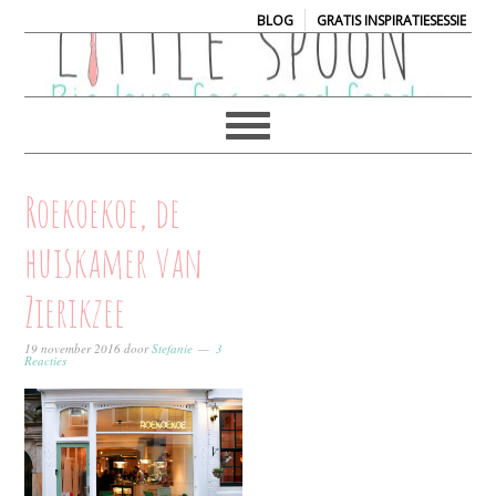
|
BLOG
GRATIS INSPIRATIESESSIE
Roekoekoe, de
huiskamer van
Zierikzee
19 november 2016
door
Stefanie
3
Reacties