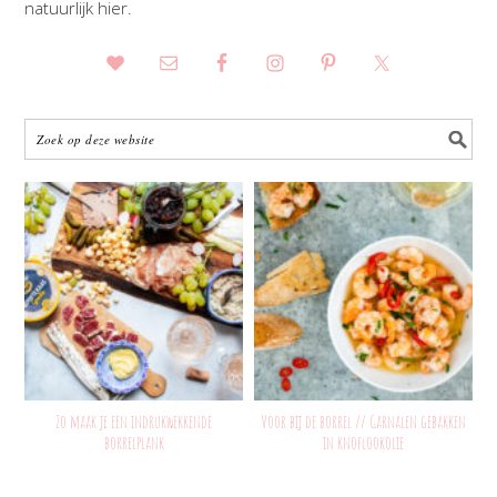
natuurlijk hier.
Zo maak je een indrukwekkende
Voor bij de borrel // Garnalen gebakken
borrelplank
in knoflookolie