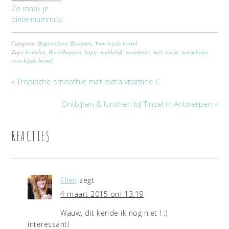
Zo maak je
bietenhummus!
Categorie:
Bijgerechten
,
Recepten
,
Voor bij de borrel
Tags:
borrelen
,
Borrelhappen
,
hapje
,
makkelijk
,
roomboter
,
snel
,
tonijn
,
tonijnboter
,
voor bij de borrel
« Tropische smoothie met extra vitamine C
Ontbijten & lunchen bij Tinsel in Antwerpen »
REACTIES
Ellen
zegt
4 maart 2015 om 13:19
Wauw, dit kende ik nog niet ! :)
interessant!