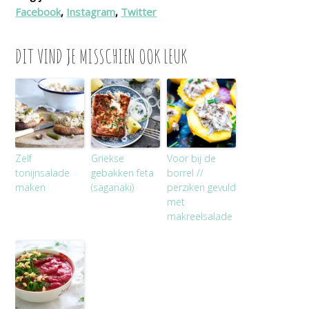
Facebook
,
Instagram
,
Twitter
DIT VIND JE MISSCHIEN OOK LEUK
Zelf
Griekse
Voor bij de
tonijnsalade
gebakken feta
borrel //
maken
(saganaki)
perziken gevuld
met
makreelsalade