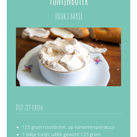
TONIJNBOTER
VOOR 1 BAKJE
Dit zit erin:
125 gram roomboter, op kamertemperatuur
1 blikje tonijn, uitlek gewicht 125 gram