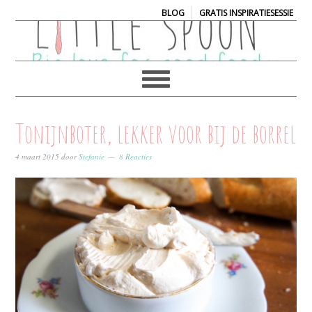
|
BLOG
GRATIS INSPIRATIESESSIE
Tonijnboter, lekker voor bij de borrel
4 maart 2015
door
Stefanie
8 Reacties