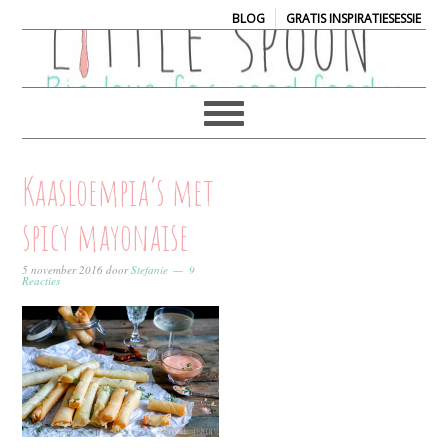
|
BLOG
GRATIS INSPIRATIESESSIE
Kaasloempia’s met
spicy mayonaise
5 november 2016
door
Stefanie
9
Reacties