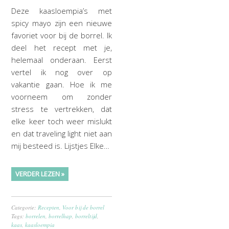
Deze kaasloempia’s met
spicy mayo zijn een nieuwe
favoriet voor bij de borrel. Ik
deel het recept met je,
helemaal onderaan. Eerst
vertel ik nog over op
vakantie gaan. Hoe ik me
voorneem om zonder
stress te vertrekken, dat
elke keer toch weer mislukt
en dat traveling light niet aan
mij besteed is. Lijstjes Elke…
VERDER LEZEN »
Categorie:
Recepten
,
Voor bij de borrel
Tags:
borrelen
,
borrelhap
,
borreltijd
,
kaas
,
kaasloempia