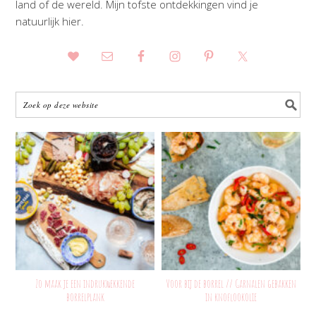
land of de wereld. Mijn tofste ontdekkingen vind je
natuurlijk hier.
Zo maak je een indrukwekkende
Voor bij de borrel // Garnalen gebakken
borrelplank
in knoflookolie