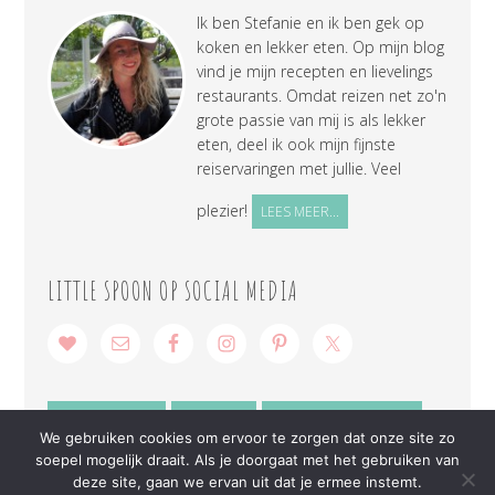
Ik ben Stefanie en ik ben gek op
koken en lekker eten. Op mijn blog
vind je mijn recepten en lievelings
restaurants. Omdat reizen net zo'n
grote passie van mij is als lekker
eten, deel ik ook mijn fijnste
reiservaringen met jullie. Veel
plezier!
LEES MEER...
LITTLE SPOON OP SOCIAL MEDIA
SAMENWERKEN
CONTACT
PRIVACY VERKLARING
We gebruiken cookies om ervoor te zorgen dat onze site zo
soepel mogelijk draait. Als je doorgaat met het gebruiken van
deze site, gaan we ervan uit dat je ermee instemt.