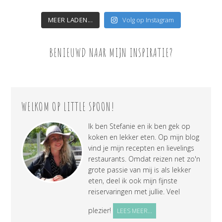
MEER LADEN...
Volg op Instagram
BENIEUWD NAAR MIJN INSPIRATIE?
WELKOM OP LITTLE SPOON!
Ik ben Stefanie en ik ben gek op
koken en lekker eten. Op mijn blog
vind je mijn recepten en lievelings
restaurants. Omdat reizen net zo'n
grote passie van mij is als lekker
eten, deel ik ook mijn fijnste
reiservaringen met jullie. Veel
plezier!
LEES MEER...