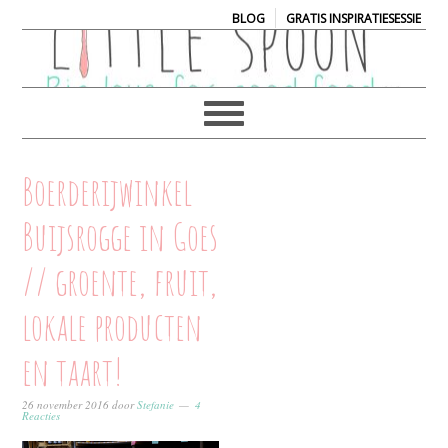
|
BLOG
GRATIS INSPIRATIESESSIE
Boerderijwinkel
Buijsrogge in Goes
// groente, fruit,
lokale producten
en taart!
26 november 2016
door
Stefanie
4
Reacties