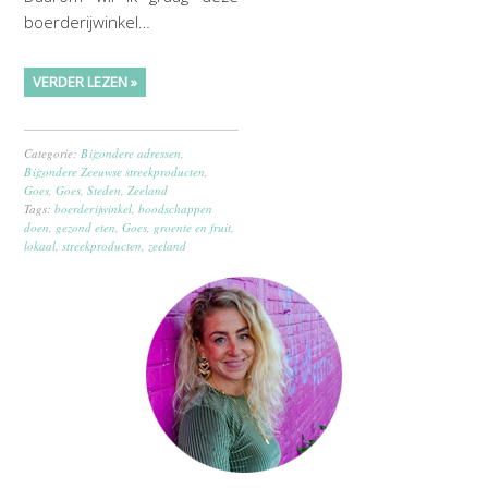
boerderijwinkel…
VERDER LEZEN »
Categorie:
Bijzondere adressen
,
Bijzondere Zeeuwse streekproducten
,
Goes
,
Goes
,
Steden
,
Zeeland
Tags:
boerderijwinkel
,
boodschappen
doen
,
gezond eten
,
Goes
,
groente en fruit
,
lokaal
,
streekproducten
,
zeeland