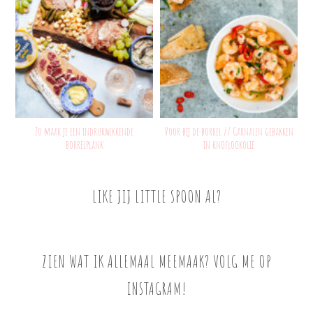
Zo maak je een indrukwekkende
Voor bij de borrel // Garnalen gebakken
borrelplank
in knoflookolie
LIKE JIJ LITTLE SPOON AL?
ZIEN WAT IK ALLEMAAL MEEMAAK? VOLG ME OP
INSTAGRAM!