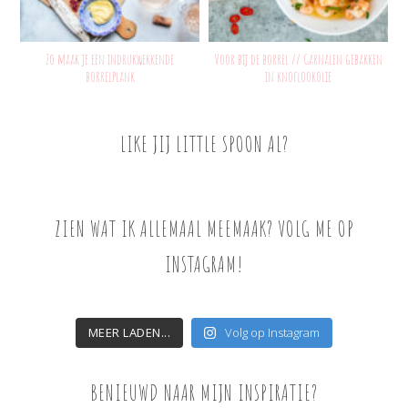
Zo maak je een indrukwekkende
Voor bij de borrel // Garnalen gebakken
borrelplank
in knoflookolie
LIKE JIJ LITTLE SPOON AL?
ZIEN WAT IK ALLEMAAL MEEMAAK? VOLG ME OP
INSTAGRAM!
MEER LADEN...
Volg op Instagram
BENIEUWD NAAR MIJN INSPIRATIE?