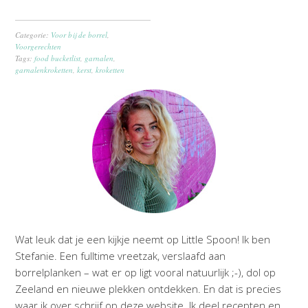
Categorie:
Voor bij de borrel
,
Voorgerechten
Tags:
food bucketlist
,
garnalen
,
garnalenkroketten
,
kerst
,
kroketten
Wat leuk dat je een kijkje neemt op Little Spoon! Ik ben
Stefanie. Een fulltime vreetzak, verslaafd aan
borrelplanken – wat er op ligt vooral natuurlijk ;-), dol op
Zeeland en nieuwe plekken ontdekken. En dat is precies
waar ik over schrijf op deze website. Ik deel recepten en