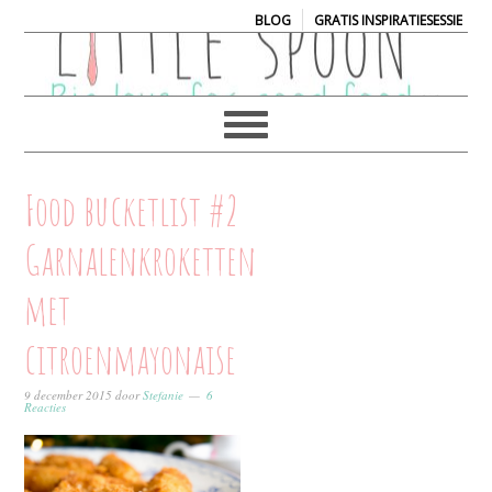
|
BLOG
GRATIS INSPIRATIESESSIE
Food bucketlist #2
Garnalenkroketten
met
citroenmayonaise
9 december 2015
door
Stefanie
6
Reacties