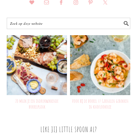
Zo maak je een indrukwekkende
Voor bij de borrel // Garnalen gebakken
borrelplank
in knoflookolie
LIKE JIJ LITTLE SPOON AL?