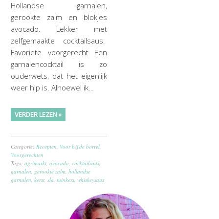
Hollandse garnalen,
gerookte zalm en blokjes
avocado. Lekker met
zelfgemaakte cocktailsaus.
Favoriete voorgerecht Een
garnalencocktail is zo
ouderwets, dat het eigenlijk
weer hip is. Alhoewel ik…
VERDER LEZEN »
Categorie:
Recepten
,
Voor bij de borrel
,
Voorgerechten
Tags:
agrimarkt
,
avocado
,
cocktailsaus
,
garnalen
,
gerookte zalm
,
hollandse
garnalen
,
kerst
,
sla
,
tuinkers
,
whiskeysaus