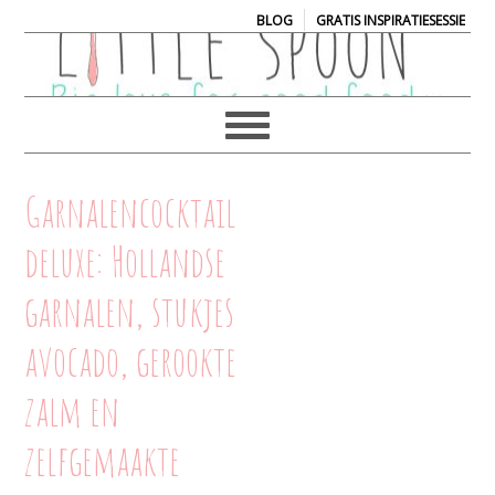
|
BLOG
GRATIS INSPIRATIESESSIE
Garnalencocktail
deluxe: Hollandse
garnalen, stukjes
avocado, gerookte
zalm en
zelfgemaakte