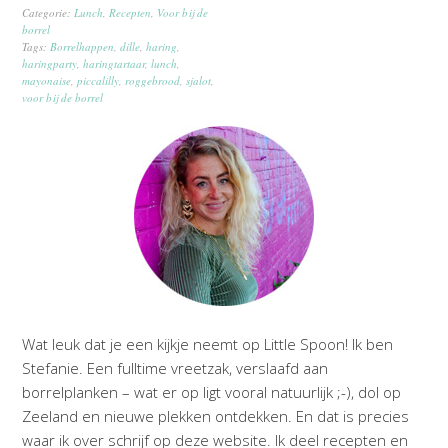
Categorie:
Lunch
,
Recepten
,
Voor bij de
borrel
Tags:
Borrelhappen
,
dille
,
haring
,
haringparty
,
haringtartaar
,
lunch
,
mayonaise
,
piccalilly
,
roggebrood
,
sjalot
,
voor bij de borrel
Wat leuk dat je een kijkje neemt op Little Spoon! Ik ben
Stefanie. Een fulltime vreetzak, verslaafd aan
borrelplanken – wat er op ligt vooral natuurlijk ;-), dol op
Zeeland en nieuwe plekken ontdekken. En dat is precies
waar ik over schrijf op deze website. Ik deel recepten en