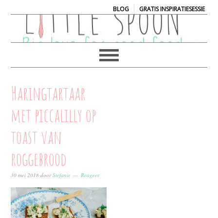
|
BLOG
GRATIS INSPIRATIESESSIE
Haringtartaar
met piccalilly op
toast van
roggebrood
30 mei 2018
door
Stefanie
Reageer