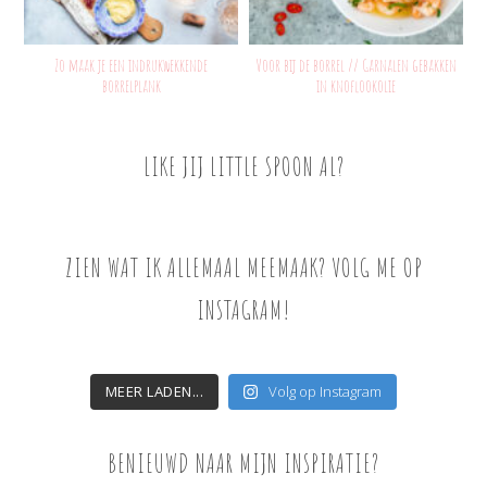
Zo maak je een indrukwekkende
Voor bij de borrel // Garnalen gebakken
borrelplank
in knoflookolie
LIKE JIJ LITTLE SPOON AL?
ZIEN WAT IK ALLEMAAL MEEMAAK? VOLG ME OP
INSTAGRAM!
MEER LADEN...
Volg op Instagram
BENIEUWD NAAR MIJN INSPIRATIE?