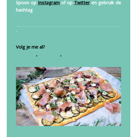
Spoon op
Instagram
of op
Twitter
en gebruik de
hashtag
#LITTLESPOONNL
.
Volg je me al?
Facebook
,
Instagram
,
Twitter