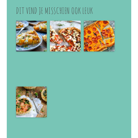
DIT VIND JE MISSCHIEN OOK LEUK
Pompoentaart
Tomatentaart
Plaattaart met
van Ottolenghi
met zachte
pompoen,
met wortel en
geitenkaas
pittige salami
geitenkaas
en taleggio
Mini quiche
met gerookte
zalm, spinazie