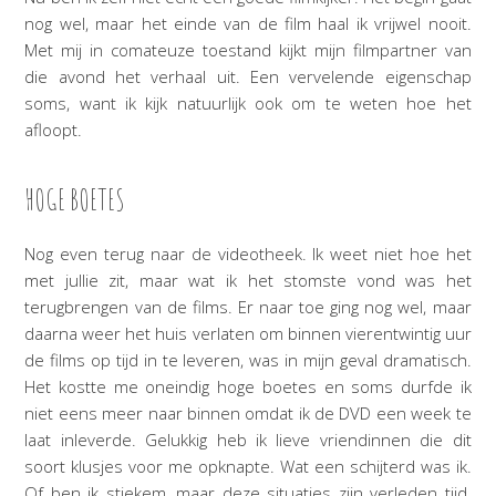
nog wel, maar het einde van de film haal ik vrijwel nooit.
Met mij in comateuze toestand kijkt mijn filmpartner van
die avond het verhaal uit. Een vervelende eigenschap
soms, want ik kijk natuurlijk ook om te weten hoe het
afloopt.
HOGE BOETES
Nog even terug naar de videotheek. Ik weet niet hoe het
met jullie zit, maar wat ik het stomste vond was het
terugbrengen van de films. Er naar toe ging nog wel, maar
daarna weer het huis verlaten om binnen vierentwintig uur
de films op tijd in te leveren, was in mijn geval dramatisch.
Het kostte me oneindig hoge boetes en soms durfde ik
niet eens meer naar binnen omdat ik de DVD een week te
laat inleverde. Gelukkig heb ik lieve vriendinnen die dit
soort klusjes voor me opknapte. Wat een schijterd was ik.
Of ben ik stiekem, maar deze situaties zijn verleden tijd.