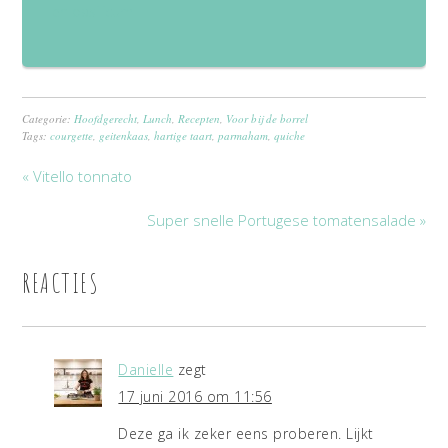
en basilicum
Categorie:
Hoofdgerecht
,
Lunch
,
Recepten
,
Voor bij de borrel
Tags:
courgette
,
geitenkaas
,
hartige taart
,
parmaham
,
quiche
« Vitello tonnato
Super snelle Portugese tomatensalade »
REACTIES
Danielle
zegt
17 juni 2016 om 11:56
Deze ga ik zeker eens proberen. Lijkt