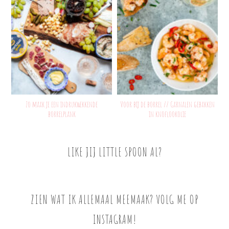
Zo maak je een indrukwekkende
Voor bij de borrel // Garnalen gebakken
borrelplank
in knoflookolie
LIKE JIJ LITTLE SPOON AL?
ZIEN WAT IK ALLEMAAL MEEMAAK? VOLG ME OP
INSTAGRAM!