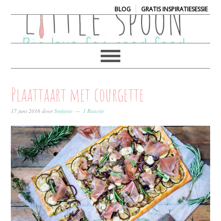
|
BLOG
GRATIS INSPIRATIESESSIE
Plaattaart met courgette
17 juni 2016
door
Stefanie
1 Reactie