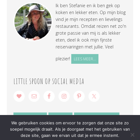
Ik ben Stefanie en ik ben gek op
koken en lekker eten. Op mijn blog
vind je mijn recepten en lievelings
restaurants. Omdat reizen net zo'n
grote passie van mij is als lekker
eten, deel ik ook mijn fijnste
reiservaringen met jullie. Veel
plezier!
LEES MEER...
LITTLE SPOON OP SOCIAL MEDIA
SAMENWERKEN
CONTACT
PRIVACY VERKLARING
We gebruiken cookies om ervoor te zorgen dat onze site zo
soepel mogelijk draait. Als je doorgaat met het gebruiken van
deze site, gaan we ervan uit dat je ermee instemt.