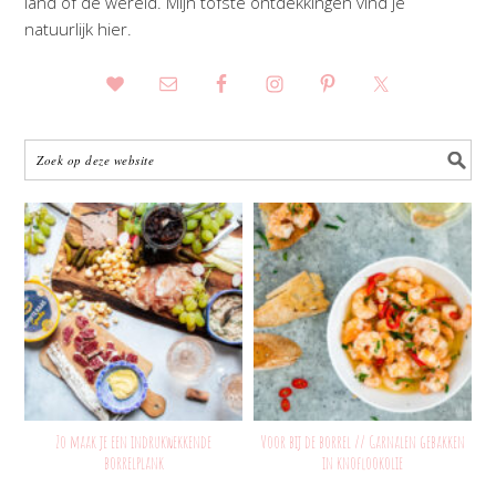
land of de wereld. Mijn tofste ontdekkingen vind je
natuurlijk hier.
Zo maak je een indrukwekkende
Voor bij de borrel // Garnalen gebakken
borrelplank
in knoflookolie