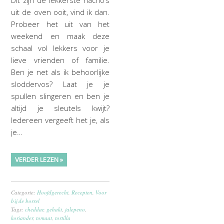
Dit zijn de lekkerste nacho’s
uit de oven ooit, vind ik dan.
Probeer het uit van het
weekend en maak deze
schaal vol lekkers voor je
lieve vrienden of familie.
Ben je net als ik behoorlijke
sloddervos? Laat je je
spullen slingeren en ben je
altijd je sleutels kwijt?
Iedereen vergeeft het je, als
je…
VERDER LEZEN »
Categorie:
Hoofdgerecht
,
Recepten
,
Voor
bij de borrel
Tags:
cheddar
,
gehakt
,
jalepeno
,
koriander
,
tomaat
,
tortilla