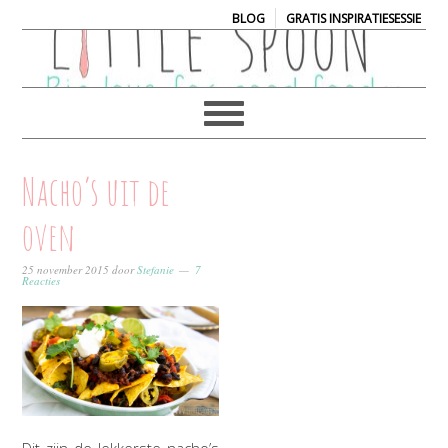
|
BLOG
GRATIS INSPIRATIESESSIE
Nacho’s uit de
oven
25 november 2015
door
Stefanie
7
Reacties